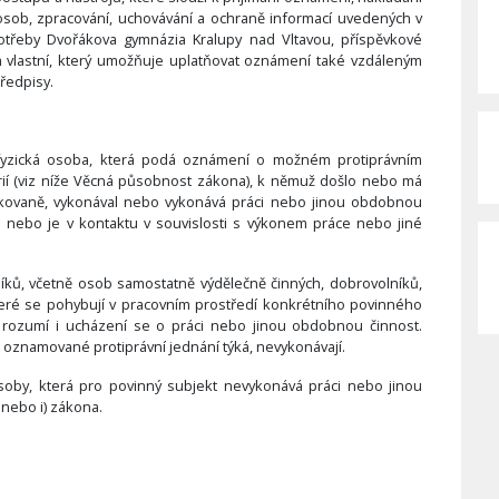
osob, zpracování, uchovávání a ochraně informací uvedených v
třeby Dvořákova gymnázia Kralupy nad Vltavou, příspěvkové
m vlastní, který umožňuje uplatňovat oznámení také vzdáleným
ředpisy.
yzická osoba, která podá oznámení o možném protiprávním
ií (viz níže Věcná působnost zákona), k němuž došlo nebo má
edkovaně, vykonával nebo vykonává práci nebo jinou obdobnou
 nebo je v kontaktu v souvislosti s výkonem práce nebo jiné
ků, včetně osob samostatně výdělečně činných, dobrovolníků,
teré se pohybují v pracovním prostředí konkrétního povinného
 rozumí i ucházení se o práci nebo jinou obdobnou činnost.
 se oznamované protiprávní jednání týká, nevykonávají.
soby, která pro povinný subjekt nevykonává práci nebo jinou
) nebo i) zákona.