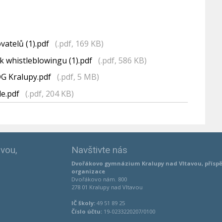
atelů (1).pdf
(.pdf, 169 KB)
k whistleblowingu (1).pdf
(.pdf, 586 KB)
DG Kralupy.pdf
(.pdf, 5 MB)
le.pdf
(.pdf, 204 KB)
vou,
Navštivte nás
Dvořákovo gymnázium Kralupy nad Vltavou, přísp
organizace
Dvořákovo nám. 800
278 01 Kralupy nad Vltavou
IČ školy:
49 51 89 25
Číslo účtu:
19-0233220207/0100