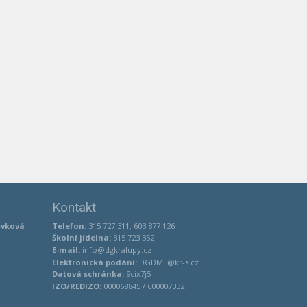
Kontakt
ěvková
Telefon:
315 727 311, 603 877 126
Školní jídelna:
315 723 352
E-mail:
info@dgkralupy.cz
Elektronická podání:
DGDME@kr-s.cz
Datová schránka:
9cix7j5
IZO/REDIZO:
000068845 / 600007332