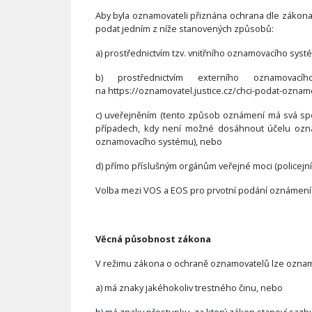
Aby byla oznamovateli přiznána ochrana dle zákona,
podat jedním z níže stanovených způsobů:
a) prostřednictvím tzv. vnitřního oznamovacího sys
b) prostřednictvím externího oznamovacíh
na https://oznamovatel.justice.cz/chci-podat-oznam
c) uveřejněním (tento způsob oznámení má svá spec
případech, kdy není možné dosáhnout účelu ozná
oznamovacího systému), nebo
d) přímo příslušným orgánům veřejné moci (policejní
Volba mezi VOS a EOS pro prvotní podání oznámení 
Věcná působnost zákona
V režimu zákona o ochraně oznamovatelů lze oznamov
a) má znaky jakéhokoliv trestného činu, nebo