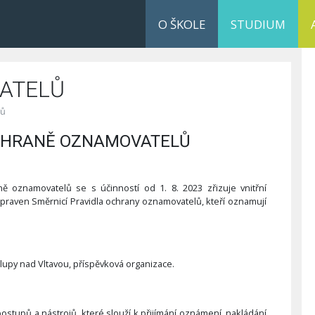
O ŠKOLE
STUDIUM
ATELŮ
lů
OCHRANĚ OZNAMOVATELŮ
 oznamovatelů se s účinností od 1. 8. 2023 zřizuje vnitřní
praven Směrnicí Pravidla ochrany oznamovatelů, kteří oznamují
upy nad Vltavou, příspěvková organizace.
stupů a nástrojů, které slouží k přijímání oznámení, nakládání