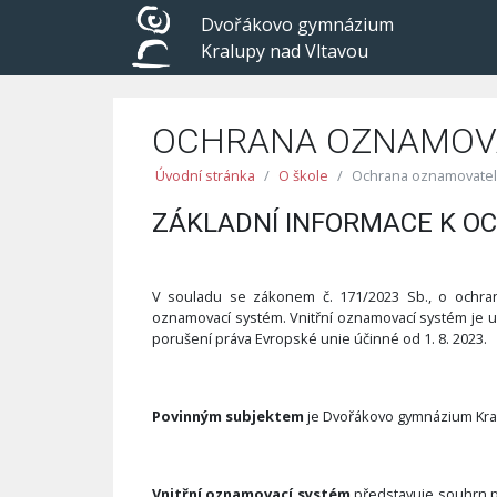
Dvořákovo gymnázium
Kralupy nad Vltavou
OCHRANA OZNAMOV
Úvodní stránka
O škole
Ochrana oznamovate
ZÁKLADNÍ INFORMACE K 
V souladu se zákonem č. 171/2023 Sb., o ochraně
oznamovací systém. Vnitřní oznamovací systém je u
porušení práva Evropské unie účinné od 1. 8. 2023.
Povinným subjektem
je Dvořákovo gymnázium Kral
Vnitřní oznamovací systém
představuje souhrn po