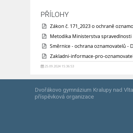
PŘÍLOHY
Zákon č. 171_2023 o ochraně oznamov
Metodika Ministerstva spravedlnosti 
Směrnice - ochrana oznamovatelů - 
Zakladni-informace-pro-oznamovate
25.09.2024 15:36:53
Dvořákovo gymnázium Kralupy nad Vlta
příspěvková organizace