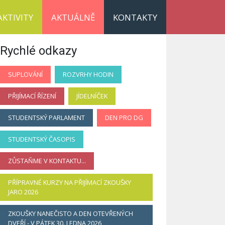
AKTIVITY
AKTUÁLNĚ
KONTAKTY
Rychlé odkazy
SUPLOVÁNÍ
ROZVRHY HODIN
PŘIJÍMACÍ ŘÍZENÍ
JÍDELNÍČEK
STUDENTSKÝ PARLAMENT
DEN PRO DG
STUDENTSKÝ ČASOPIS
ZŮSTAŇME V KONTAKTU...
PŘÍPRAVNÉ KURZY NA PŘIJÍMACÍ ZKOUŠKY
JARO 2026
ZKOUŠKY NANEČISTO A DEN OTEVŘENÝCH
DVEŘÍ - V PÁTEK 30. LEDNA 2026