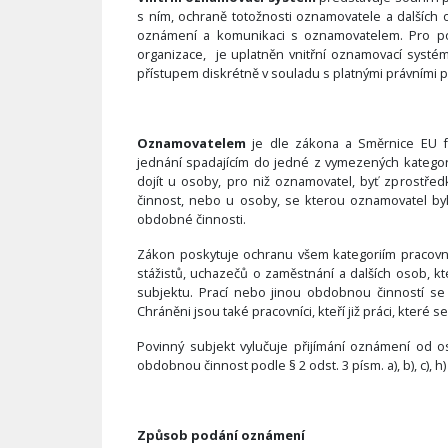
s ním, ochraně totožnosti oznamovatele a dalších 
oznámení a komunikaci s oznamovatelem. Pro po
organizace, je uplatněn vnitřní oznamovací systé
přístupem diskrétně v souladu s platnými právními p
Oznamovatelem
je dle zákona a Směrnice EU f
jednání spadajícím do jedné z vymezených kategor
dojít u osoby, pro niž oznamovatel, byť zprostř
činnost, nebo u osoby, se kterou oznamovatel byl
obdobné činnosti.
Zákon poskytuje ochranu všem kategoriím pracovní
stážistů, uchazečů o zaměstnání a dalších osob, k
subjektu. Prací nebo jinou obdobnou činností se
Chráněni jsou také pracovníci, kteří již práci, které
Povinný subjekt vylučuje přijímání oznámení od o
obdobnou činnost podle § 2 odst. 3 písm. a), b), c), h
Způsob podání oznámení