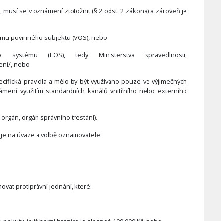
 musí se v oznámení ztotožnit (§ 2 odst. 2 zákona) a zároveň je
tému povinného subjektu (VOS), nebo
o systému (EOS), tedy Ministerstva spravedlnosti,
eni/, nebo
ifická pravidla a mělo by být využíváno pouze ve výjimečných
mení využitím standardních kanálů vnitřního nebo externího
 orgán, orgán správního trestání).
je na úvaze a volbě oznamovatele.
at protiprávní jednání, které: