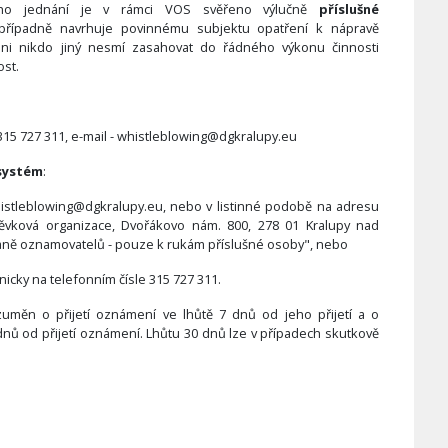
vního jednání je v rámci VOS svěřeno výlučně
příslušné
ípadně navrhuje povinnému subjektu opatření k nápravě
 ani nikdo jiný nesmí zasahovat do řádného výkonu činnosti
ost.
315 727 311, e-mail - whistleblowing@dgkralupy.eu
systém
:
histleblowing@dgkralupy.eu, nebo v listinné podobě na adresu
ěvková organizace, Dvořákovo nám. 800, 278 01 Kralupy nad
aně oznamovatelů - pouze k rukám příslušné osoby", nebo
nicky na telefonním čísle 315 727 311.
ozuměn o přijetí oznámení ve lhůtě 7 dnů od jeho přijetí a o
ů od přijetí oznámení. Lhůtu 30 dnů lze v případech skutkově