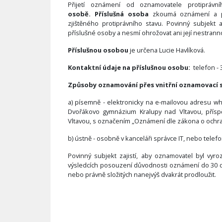
Přijetí oznámení od oznamovatele protiprá
osobě.
Příslušná osoba
zkoumá oznámení a př
zjištěného protiprávního stavu. Povinný subjekt
příslušné osoby a nesmí ohrožovat ani její nestrann
Příslušnou osobou
je určena Lucie Havlíková.
Kontaktní údaje na příslušnou osobu:
telefon - 
Způsoby oznamování přes vnitřní oznamovací 
a) písemně - elektronicky na e-mailovou adresu w
Dvořákovo gymnázium Kralupy nad Vltavou, přísp
Vltavou, s označením „Oznámení dle zákona o ochr
b) ústně - osobně v kanceláři správce IT, nebo telefo
Povinný subjekt zajistí, aby oznamovatel byl vyr
výsledcích posouzení důvodnosti oznámení do 30 dn
nebo právně složitých nanejvýš dvakrát prodloužit.