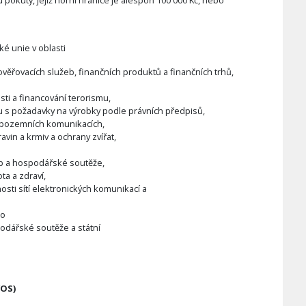
pokuty, jejíž horní hranice je alespoň 100 000 Kč, nebo
ké unie v oblasti
ověřovacích služeb, finančních produktů a finančních trhů,
sti a financování terorismu,
u s požadavky na výrobky podle právních předpisů,
 pozemních komunikacích,
vin a krmiv a ochrany zvířat,
eb a hospodářské soutěže,
ta a zdraví,
ti sítí elektronických komunikací a
bo
odářské soutěže a státní
VOS)