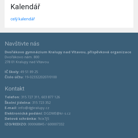
Kalendář
celý kalendář
Navštivte nás
Dvořákovo gymnázium Kralupy nad Vltavou, příspěvková organizace
Dvořákovo nám. 800
278 01 Kralupy nad Vltavou
IČ školy:
49 51 89 25
Číslo účtu:
19-0233220207/0100
Kontakt
Telefon:
315 727 311, 603 877 126
Školní jídelna:
315 723 352
E-mail:
info@dgkralupy.cz
Elektronická podání:
DGDME@kr-s.cz
Datová schránka:
9cix7j5
IZO/REDIZO:
000068845 / 600007332