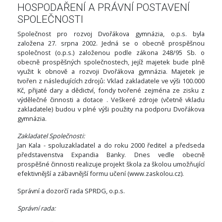
HOSPODAŘENÍ A PRÁVNÍ POSTAVENÍ
SPOLEČNOSTI
Společnost pro rozvoj Dvořákova gymnázia, o.p.s. byla
založena 27. srpna 2002. Jedná se o obecně prospěšnou
společnost (o.p.s.) založenou podle zákona 248/95 Sb. o
obecně prospěšných společnostech, jejíž majetek bude plně
využit k obnově a rozvoji Dvořákova gymnázia. Majetek je
tvořen z následujících zdrojů: Vklad zakladatele ve výši 100.000
Kč, přijaté dary a dědictví, fondy tvořené zejména ze zisku z
výdělečné činnosti a dotace . Veškeré zdroje (včetně vkladu
zakladatele) budou v plné výši použity na podporu Dvořákova
gymnázia.
Zakladatel Společnosti:
Jan Kala - spoluzakladatel a do roku 2000 ředitel a předseda
představenstva Expandia Banky. Dnes vedle obecně
prospěšné činnosti realizuje projekt škola za školou umožňující
efektivnější a zábavnější formu učení (www.zaskolou.cz).
Správní a dozorčí rada SPRDG, o.p.s.
Správní rada: