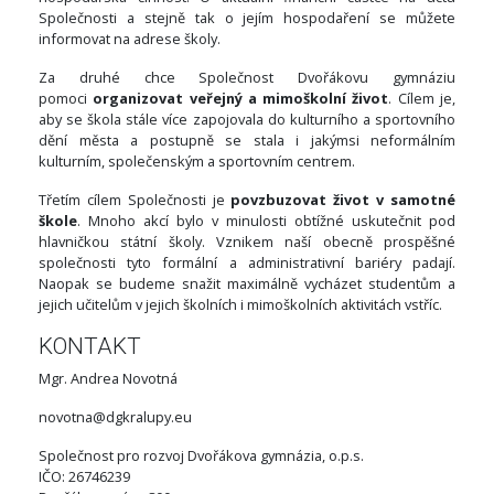
Společnosti a stejně tak o jejím hospodaření se můžete
informovat na adrese školy.
Za druhé chce Společnost Dvořákovu gymnáziu
pomoci
organizovat veřejný a mimoškolní život
. Cílem je,
aby se škola stále více zapojovala do kulturního a sportovního
dění města a postupně se stala i jakýmsi neformálním
kulturním, společenským a sportovním centrem.
Třetím cílem Společnosti je
povzbuzovat život v samotné
škole
. Mnoho akcí bylo v minulosti obtížné uskutečnit pod
hlavničkou státní školy. Vznikem naší obecně prospěšné
společnosti tyto formální a administrativní bariéry padají.
Naopak se budeme snažit maximálně vycházet studentům a
jejich učitelům v jejich školních i mimoškolních aktivitách vstříc.
KONTAKT
Mgr. Andrea Novotná
novotna@dgkralupy.eu
Společnost pro rozvoj Dvořákova gymnázia, o.p.s.
IČO: 26746239