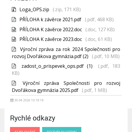
Loga_OPS.zip
(.zip, 171 KB)
PŘÍLOHA k závěrce 2021.pdf
(.pdf, 468 KB)
PŘÍLOHA K závěrce 2022.doc
(.doc, 127 KB)
PŘÍLOHA K závěrce 2023.doc
(.doc, 61 KB)
Výroční zpráva za rok 2024 Společnosti pro
rozvoj Dvořákova gymnázia.pdf (2)
(.pdf, 10 MB)
zadost_o_prispevek_ops.pdf (1)
(.pdf, 183
KB)
Výroční zpráva Společnosti pro rozvoj
Dvořákova gymnázia 2025.pdf
(.pdf, 1 MB)
30.04.2026 10:18:18
Rychlé odkazy
SUPLOVÁNÍ
ROZVRHY HODIN