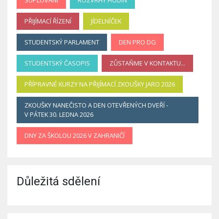
PŘIJÍMACÍ ŘÍZENÍ
JÍDELNÍČEK
STUDENTSKÝ PARLAMENT
DEN PRO DG
STUDENTSKÝ ČASOPIS
ZŮSTAŇME V KONTAKTU...
PŘÍPRAVNÉ KURZY NA PŘIJÍMACÍ ZKOUŠKY JARO 2026
ZKOUŠKY NANEČISTO A DEN OTEVŘENÝCH DVEŘÍ -
V PÁTEK 30. LEDNA 2026
DNY ZA ŠKOLOU 2026 V ZAHRANIČÍ
Důležitá sdělení