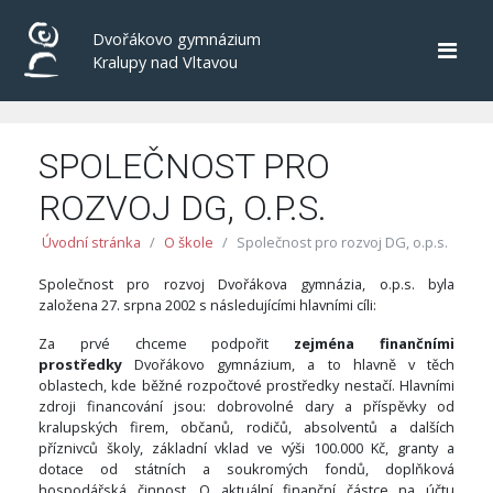
Dvořákovo gymnázium
Kralupy nad Vltavou
SPOLEČNOST PRO
ROZVOJ DG, O.P.S.
Úvodní stránka
O škole
Společnost pro rozvoj DG, o.p.s.
Společnost pro rozvoj Dvořákova gymnázia, o.p.s. byla
založena 27. srpna 2002 s následujícími hlavními cíli:
Za prvé chceme podpořit
zejména finančními
prostředky
Dvořákovo gymnázium, a to hlavně v těch
oblastech, kde běžné rozpočtové prostředky nestačí. Hlavními
zdroji financování jsou: dobrovolné dary a příspěvky od
kralupských firem, občanů, rodičů, absolventů a dalších
příznivců školy, základní vklad ve výši 100.000 Kč, granty a
dotace od státních a soukromých fondů, doplňková
hospodářská činnost. O aktuální finanční částce na účtu