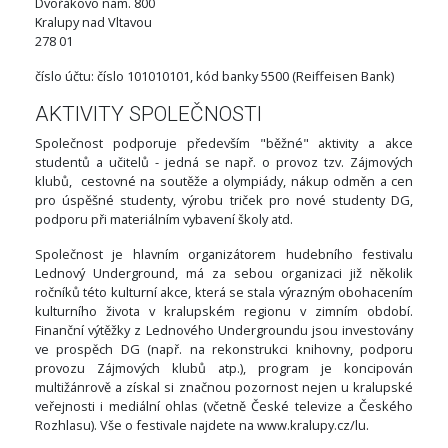
Dvořákovo nám. 800
Kralupy nad Vltavou
278 01
číslo účtu: číslo 101010101, kód banky 5500 (Reiffeisen Bank)
AKTIVITY SPOLEČNOSTI
Společnost podporuje především "běžné" aktivity a akce
studentů a učitelů - jedná se např. o provoz tzv. Zájmových
klubů, cestovné na soutěže a olympiády, nákup odměn a cen
pro úspěšné studenty, výrobu triček pro nové studenty DG,
podporu při materiálním vybavení školy atd.
Společnost je hlavním organizátorem hudebního festivalu
Lednový Underground, má za sebou organizaci již několik
ročníků této kulturní akce, která se stala výrazným obohacením
kulturního života v kralupském regionu v zimním období.
Finanční výtěžky z Lednového Undergroundu jsou investovány
ve prospěch DG (např. na rekonstrukci knihovny, podporu
provozu Zájmových klubů atp.), program je koncipován
multižánrově a získal si značnou pozornost nejen u kralupské
veřejnosti i mediální ohlas (včetně České televize a Českého
Rozhlasu). Vše o festivale najdete na www.kralupy.cz/lu.