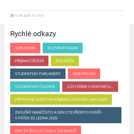
15.09.2024 10:13:41
Rychlé odkazy
SUPLOVÁNÍ
ROZVRHY HODIN
PŘIJÍMACÍ ŘÍZENÍ
JÍDELNÍČEK
STUDENTSKÝ PARLAMENT
DEN PRO DG
STUDENTSKÝ ČASOPIS
ZŮSTAŇME V KONTAKTU...
PŘÍPRAVNÉ KURZY NA PŘIJÍMACÍ ZKOUŠKY JARO 2026
ZKOUŠKY NANEČISTO A DEN OTEVŘENÝCH DVEŘÍ -
V PÁTEK 30. LEDNA 2026
DNY ZA ŠKOLOU 2026 V ZAHRANIČÍ