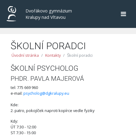
Dvořákovo gymnázium
Kralupy nad Vltavou
ŠKOLNÍ PORADCI
Úvodní stránka
Kontakty
Školní poradci
ŠKOLNÍ PSYCHOLOG
PHDR. PAVLA MAJEROVÁ
tel: 775 669 960
e-mail:
psycholog@dgkralupy.eu
Kde:
2. patro, pokojíček naproti kopírce vedle fyziky
Kdy:
ÚT 7:30 - 12:00
ST 7:30 - 15:00