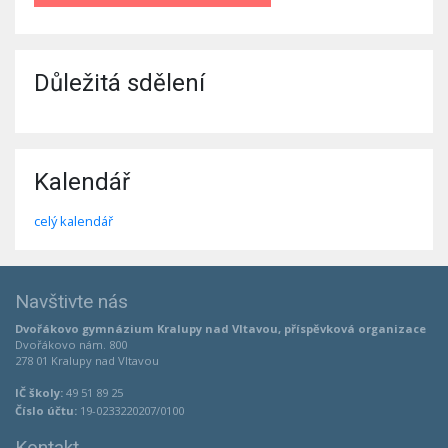
Důležitá sdělení
Kalendář
celý kalendář
Navštivte nás
Dvořákovo gymnázium Kralupy nad Vltavou, příspěvková organizace
Dvořákovo nám. 800
278 01 Kralupy nad Vltavou
IČ školy:
49 51 89 25
Číslo účtu:
19-0233220207/0100
Kontakt