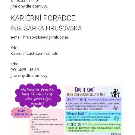
ST 10:55 - 11:40
Jiné dny dle domluvy
KARIÉRNÍ PORADCE
ING. ŠÁRKA HRUŠOVSKÁ
e-mail: hrusovska@dgkralupy.eu
Kde:
Kancelář zástupce ředitele
Kdy:
PO 14:25 - 15:10
Jiné dny dle domluvy