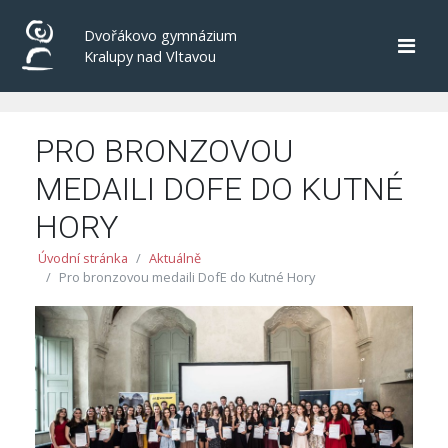
Dvořákovo gymnázium
Kralupy nad Vltavou
PRO BRONZOVOU
MEDAILI DOFE DO KUTNÉ
HORY
Úvodní stránka
Aktuálně
Pro bronzovou medaili DofE do Kutné Hory