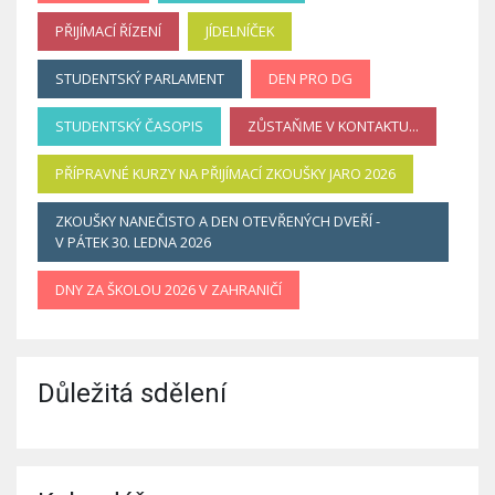
PŘIJÍMACÍ ŘÍZENÍ
JÍDELNÍČEK
STUDENTSKÝ PARLAMENT
DEN PRO DG
STUDENTSKÝ ČASOPIS
ZŮSTAŇME V KONTAKTU...
PŘÍPRAVNÉ KURZY NA PŘIJÍMACÍ ZKOUŠKY JARO 2026
ZKOUŠKY NANEČISTO A DEN OTEVŘENÝCH DVEŘÍ -
V PÁTEK 30. LEDNA 2026
DNY ZA ŠKOLOU 2026 V ZAHRANIČÍ
Důležitá sdělení