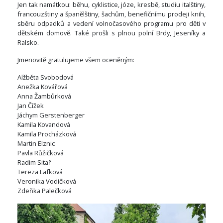
Jen tak namátkou: běhu, cyklistice, józe, kresbě, studiu italštiny,
francouzštiny a španělštiny, šachům, benefičnímu prodeji knih,
sběru odpadků a vedení volnočasového programu pro děti v
dětském domově. Také prošli s plnou polní Brdy, Jeseníky a
Ralsko.
Jmenovitě gratulujeme všem oceněným:
Alžběta Svobodová
Anežka Kovářová
Anna Žambůrková
Jan Čížek
Jáchym Gerstenberger
Kamila Kovandová
Kamila Procházková
Martin Elznic
Pavla Růžičková
Radim Sitař
Tereza Lafková
Veronika Vodičková
Zdeňka Palečková