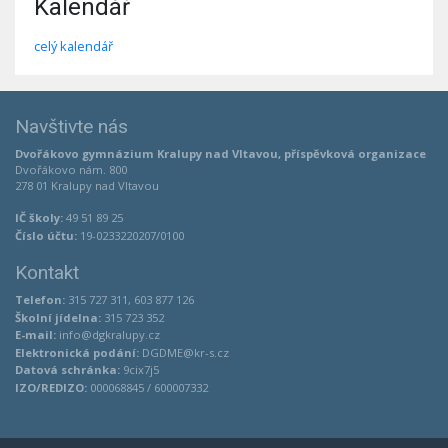
Kalendář
celý kalendář
Navštivte nás
Dvořákovo gymnázium Kralupy nad Vltavou, příspěvková organizace
Dvořákovo nám. 800
278 01 Kralupy nad Vltavou
IČ školy:
49 51 89 25
Číslo účtu:
19-0233220207/0100
Kontakt
Telefon:
315 727 311, 603 877 126
Školní jídelna:
315 723 352
E-mail:
info@dgkralupy.cz
Elektronická podání:
DGDME@kr-s.cz
Datová schránka:
9cix7j5
IZO/REDIZO:
000068845 / 600007332