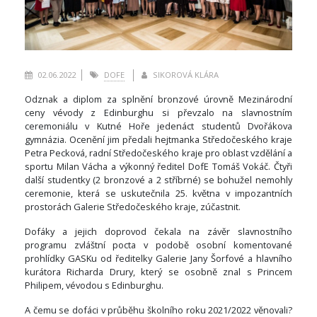
02.06.2022
DOFE
SIKOROVÁ KLÁRA
Odznak a diplom za splnění bronzové úrovně Mezinárodní
ceny vévody z Edinburghu si převzalo na slavnostním
ceremoniálu v Kutné Hoře jedenáct studentů Dvořákova
gymnázia. Ocenění jim předali hejtmanka Středočeského kraje
Petra Pecková, radní Středočeského kraje pro oblast vzdělání a
sportu Milan Vácha a výkonný ředitel DofE Tomáš Vokáč. Čtyři
další studentky (2 bronzové a 2 stříbrné) se bohužel nemohly
ceremonie, která se uskutečnila 25. května v impozantních
prostorách Galerie Středočeského kraje, zúčastnit.
Dofáky a jejich doprovod čekala na závěr slavnostního
programu zvláštní pocta v podobě osobní komentované
prohlídky GASKu od ředitelky Galerie Jany Šorfové a hlavního
kurátora Richarda Drury, který se osobně znal s Princem
Philipem, vévodou s Edinburghu.
A čemu se dofáci v průběhu školního roku 2021/2022 věnovali?