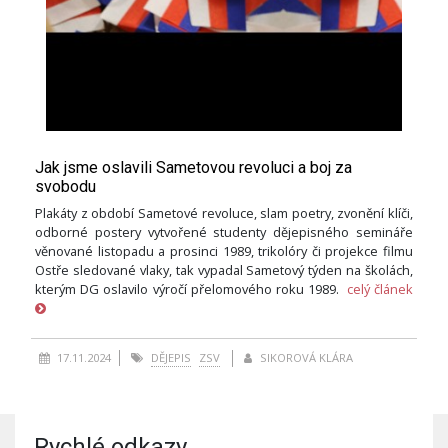
Jak jsme oslavili Sametovou revoluci a boj za
svobodu
Plakáty z období Sametové revoluce, slam poetry, zvonění klíči,
odborné postery vytvořené studenty dějepisného semináře
věnované listopadu a prosinci 1989, trikolóry či projekce filmu
Ostře sledované vlaky, tak vypadal Sametový týden na školách,
kterým DG oslavilo výročí přelomového roku 1989.
celý článek
17.11.2024
DĚJEPIS
ZSV
SIKOROVÁ KLÁRA
Rychlé odkazy