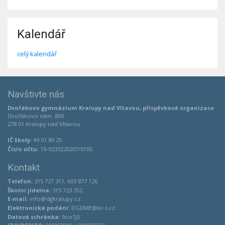
Kalendář
celý kalendář
Navštivte nás
Dvořákovo gymnázium Kralupy nad Vltavou, příspěvková organizace
Dvořákovo nám. 800
278 01 Kralupy nad Vltavou
IČ školy:
49 51 89 25
Číslo účtu:
19-0233220207/0100
Kontakt
Telefon:
315 727 311, 603 877 126
Školní jídelna:
315 723 352
E-mail:
info@dgkralupy.cz
Elektronická podání:
DGDME@kr-s.cz
Datová schránka:
9cix7j5