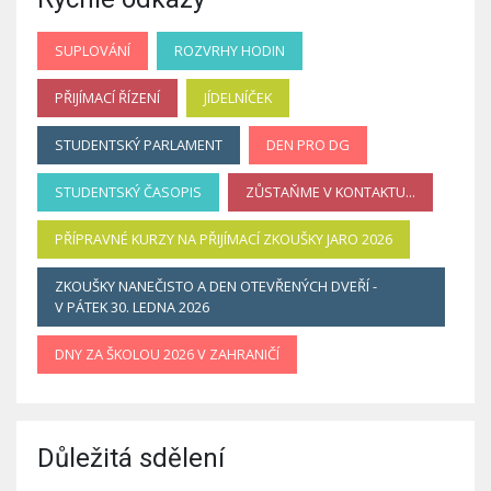
SUPLOVÁNÍ
ROZVRHY HODIN
PŘIJÍMACÍ ŘÍZENÍ
JÍDELNÍČEK
STUDENTSKÝ PARLAMENT
DEN PRO DG
STUDENTSKÝ ČASOPIS
ZŮSTAŇME V KONTAKTU...
PŘÍPRAVNÉ KURZY NA PŘIJÍMACÍ ZKOUŠKY JARO 2026
ZKOUŠKY NANEČISTO A DEN OTEVŘENÝCH DVEŘÍ -
V PÁTEK 30. LEDNA 2026
DNY ZA ŠKOLOU 2026 V ZAHRANIČÍ
Důležitá sdělení