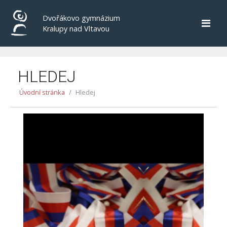
Dvořákovo gymnázium
Kralupy nad Vltavou
HLEDEJ
Úvodní stránka
Hledej