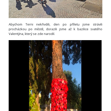
Abychom Terni nekřivdili, den po příletu jsme strávili
procházkou po městě, dorazili jsme až k bazilice svatého
Valentýna, který se zde narodil.