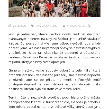
29.08.2025
DNY ZA ŠKOLOU
SAKALOVÁ LIBUŠE
Jestli je jedna věc, kterou nechce člověk řešit pět dní před
plánovaným odletem na Dny za školou, jsou určitě stávkující
Italové. Do poslední chvíle jsme vůbec nevěděli, zda a kdy
odcestujeme, ale naše nejtemnější obavy se naštěstí nevyplnily.
V pátek 20. 6. se tak skupinka 28 studentů a učitelského
tandemu Sakalová - Kellerová vydala na šestidenní poznávání
regionu, který je turisty často opomíjen.
Generální stávku velké spousty odborů z celé Itálie, která
proběhla přesně v den našeho příjezdu, jsme naštěstí nepocítili
a zdárně jsme se po příletu na menší z římských letišť
postupně dopravili na hlavní vlakové nádraží i do naší finální
destinace, kterou bylo asi stotisícové město Terni.
Terni může u neznalých vyvolávat pocit historického města,
neobjeveného klenotu či turistického cíle, ale opak je pravdou.
Toto město potkal na konci 2. světové války stejný osud jako