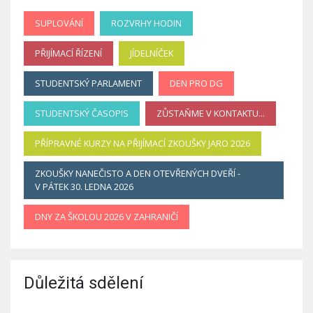
SUPLOVÁNÍ
ROZVRHY HODIN
PŘIJÍMACÍ ŘÍZENÍ
JÍDELNÍČEK
STUDENTSKÝ PARLAMENT
DEN PRO DG
STUDENTSKÝ ČASOPIS
ZŮSTAŇME V KONTAKTU...
PŘÍPRAVNÉ KURZY NA PŘIJÍMACÍ ZKOUŠKY JARO 2026
ZKOUŠKY NANEČISTO A DEN OTEVŘENÝCH DVEŘÍ -
V PÁTEK 30. LEDNA 2026
DNY ZA ŠKOLOU 2026 V ZAHRANIČÍ
Důležitá sdělení