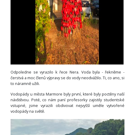
Odpoledne se vyrazilo k řece Nera. Voda byla - řekněme -
čerstvá a moc členů výpravy se do vody neodvážilo. Ti, co ano, si
to náramně užili.
Vodopády u města Marmore byly první, které byly poctěny naší
návštěvou. Poté, co nám paní profesorky zajistily studentské
vstupné, jsme vyrazili obdivovat nejvyšší uměle vytvořené
vodopády na světě.