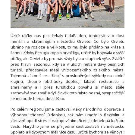
Úzké uličky nás pak čekaly i další den, tentokrát v o dost
menším a skromnějším městečku Orvieto. Co bylo Orvietu
ubráno na rozloze a velikosti, to mu bylo přidáno na kráse a
šarmu. Kdyby Perugia kopala první ligu, určitě by bojovala o vyšší
příčky, ale Orvieto by pro nás vždy bylo o stupínek výše. Zvláště
před hlavní sezonou, kdy se v ulicích netísní davy běsnících
turistů, představuje ideál vnitrozemského italského města.
Tajemná zákoutí se střídají s prosluněnými výhledy na okolní
krajinu, drobné obchůdky doplňují lákavé restaurace a
zmrzlinárny a i přes turistickou povahu si město stále
zachovává svou tvář. Když člověk toto místo pozná, sympatičtější
se mu bude hledat dost těžko.
Po celém regionu jsme cestovali vlaky národního dopravce s
výhodnou třídenní jízdenkou, což nám umožnilo flexibilitu a
zároveň opadl stres s nakupováním třiceti jízdenek na každou
cestu. Narychlo jsme se při jedné cest zastavili i v městečku
Spoleto a kdybychom měli více času, určitě bychom se věnovali