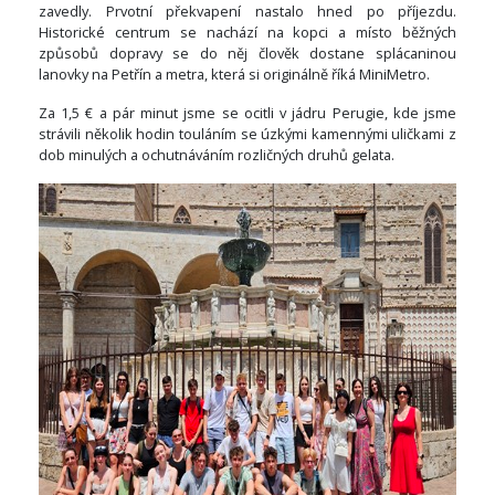
zavedly. Prvotní překvapení nastalo hned po příjezdu.
Historické centrum se nachází na kopci a místo běžných
způsobů dopravy se do něj člověk dostane splácaninou
lanovky na Petřín a metra, která si originálně říká MiniMetro.
Za 1,5 € a pár minut jsme se ocitli v jádru Perugie, kde jsme
strávili několik hodin touláním se úzkými kamennými uličkami z
dob minulých a ochutnáváním rozličných druhů gelata.