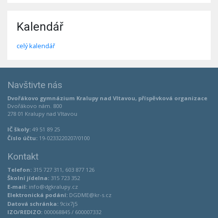
Kalendář
celý kalendář
Navštivte nás
Dvořákovo gymnázium Kralupy nad Vltavou, příspěvková organizace
Dvořákovo nám. 800
278 01 Kralupy nad Vltavou
IČ školy:
49 51 89 25
Číslo účtu:
19-0233220207/0100
Kontakt
Telefon:
315 727 311, 603 877 126
Školní jídelna:
315 723 352
E-mail:
info@dgkralupy.cz
Elektronická podání:
DGDME@kr-s.cz
Datová schránka:
9cix7j5
IZO/REDIZO:
000068845 / 600007332