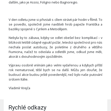
dalším, jako je Assisi, Foligno nebo Bagnoregio.
V den odletu jsme si přivstali s cílem strávit pár hodin v Římě. To
se povedlo, společně jsme navštívili hrob papeže Františka a
baziliky spojené s Cyrilem a Metodějem.
Nebyla by to zábava, kdyby se odlet obešel bez komplikací – v
blízkosti letiště údajně vypukl požár, letecká společnost pro nás
nechala poslat autobusy, že poletíme z druhého a většího
Fiumicina, načež to odvolala a odletěli jsme, odkud jsme měli,
akorát s dvouhodinovým zpožděním.
Výpravu osobně vnímám jako velmi vydařenou a kdybych příští
rok nematuroval, těšil bych se na další. Můžu jen doufat, že
budoucí akce budou ještě povedenější, než bylo naše putování
srdcem Itálie.
Vladimír Krejča
Rychlé odkazy