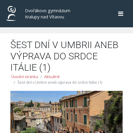
Dvořákovo gymnázium
Kralupy nad Vltavou
ŠEST DNÍ V UMBRII ANEB
VÝPRAVA DO SRDCE
ITÁLIE (1)
Úvodní stránka
Aktuálně
Šest dní v Umbrii aneb výprava do srdce Itálie (1)