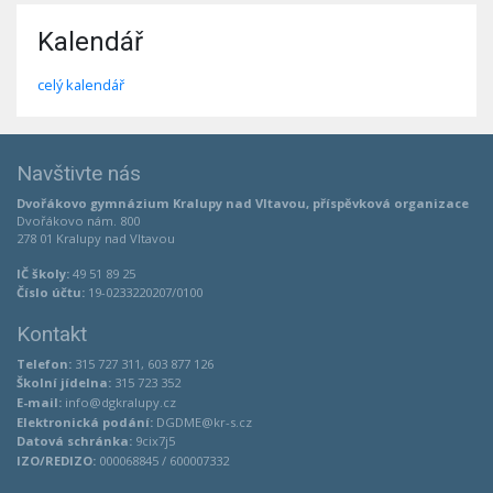
Kalendář
celý kalendář
Navštivte nás
Dvořákovo gymnázium Kralupy nad Vltavou, příspěvková organizace
Dvořákovo nám. 800
278 01 Kralupy nad Vltavou
IČ školy:
49 51 89 25
Číslo účtu:
19-0233220207/0100
Kontakt
Telefon:
315 727 311, 603 877 126
Školní jídelna:
315 723 352
E-mail:
info@dgkralupy.cz
Elektronická podání:
DGDME@kr-s.cz
Datová schránka:
9cix7j5
IZO/REDIZO:
000068845 / 600007332