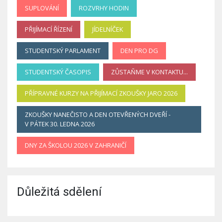
SUPLOVÁNÍ
ROZVRHY HODIN
PŘIJÍMACÍ ŘÍZENÍ
JÍDELNÍČEK
STUDENTSKÝ PARLAMENT
DEN PRO DG
STUDENTSKÝ ČASOPIS
ZŮSTAŇME V KONTAKTU...
PŘÍPRAVNÉ KURZY NA PŘIJÍMACÍ ZKOUŠKY JARO 2026
ZKOUŠKY NANEČISTO A DEN OTEVŘENÝCH DVEŘÍ -
V PÁTEK 30. LEDNA 2026
DNY ZA ŠKOLOU 2026 V ZAHRANIČÍ
Důležitá sdělení