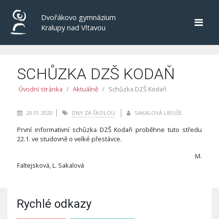
Dvořákovo gymnázium
Kralupy nad Vltavou
SCHŮZKA DZŠ KODAŇ
Úvodní stránka
Aktuálně
Schůzka DZŠ Kodaň
20.01.2020
DNY ZA ŠKOLOU
SAKALOVÁ LIBUŠE
První informativní schůzka DZŠ Kodaň proběhne tuto středu
22.1. ve studovně o velké přestávce.
M.
Faltejsková, L. Sakalová
Rychlé odkazy