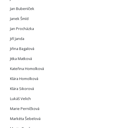
Jan Bubeníček
Janek Šmíd
Jan Procházka
Jiří Janda
Jiřina Bagalová
Jitka Matková
Kateřina Homolková
Klára Homolková
Klára Sikorová
Lukáš Velich
Marie Perníčková
Markéta Šebelová