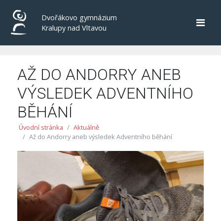
Dvořákovo gymnázium
Kralupy nad Vltavou
AŽ DO ANDORRY ANEB
VÝSLEDEK ADVENTNÍHO
BĚHÁNÍ
Úvodní stránka
Aktuálně
Až do Andorry aneb výsledek Adventního běhání