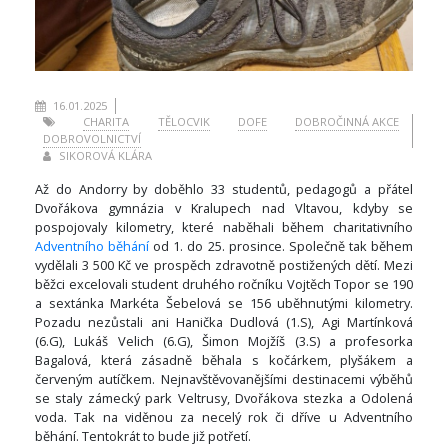
16.01.2025
CHARITA
TĚLOCVIK
DOFE
DOBROČINNÁ AKCE
DOBROVOLNICTVÍ
SIKOROVÁ KLÁRA
Až do Andorry by doběhlo 33 studentů, pedagogů a přátel
Dvořákova gymnázia v Kralupech nad Vltavou, kdyby se
pospojovaly kilometry, které naběhali během charitativního
Adventního běhání
od 1. do 25. prosince. Společně tak během
vydělali 3 500 Kč ve prospěch zdravotně postižených dětí. Mezi
běžci excelovali student druhého ročníku Vojtěch Topor se 190
a sextánka Markéta Šebelová se 156 uběhnutými kilometry.
Pozadu nezůstali ani Hanička Dudlová (1.S), Agi Martínková
(6.G), Lukáš Velich (6.G), Šimon Mojžíš (3.S) a profesorka
Bagalová, která zásadně běhala s kočárkem, plyšákem a
červeným autíčkem. Nejnavštěvovanějšími destinacemi výběhů
se staly zámecký park Veltrusy, Dvořákova stezka a Odolená
voda. Tak na viděnou za necelý rok či dříve u Adventního
běhání. Tentokrát to bude již potřetí.