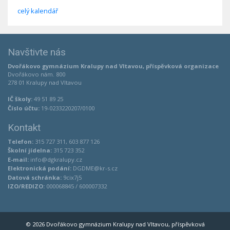
celý kalendář
Navštivte nás
Dvořákovo gymnázium Kralupy nad Vltavou, příspěvková organizace
Dvořákovo nám. 800
278 01 Kralupy nad Vltavou
IČ školy:
49 51 89 25
Číslo účtu:
19-0233220207/0100
Kontakt
Telefon:
315 727 311, 603 877 126
Školní jídelna:
315 723 352
E-mail:
info@dgkralupy.cz
Elektronická podání:
DGDME@kr-s.cz
Datová schránka:
9cix7j5
IZO/REDIZO:
000068845 / 600007332
© 2026 Dvořákovo gymnázium Kralupy nad Vltavou, příspěvková