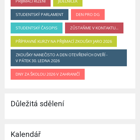
PŘIJÍMACÍ ŘÍZENÍ
JÍDELNÍČEK
STUDENTSKÝ PARLAMENT
DEN PRO DG
STUDENTSKÝ ČASOPIS
ZŮSTAŇME V KONTAKTU...
PŘÍPRAVNÉ KURZY NA PŘIJÍMACÍ ZKOUŠKY JARO 2026
ZKOUŠKY NANEČISTO A DEN OTEVŘENÝCH DVEŘÍ -
V PÁTEK 30. LEDNA 2026
DNY ZA ŠKOLOU 2026 V ZAHRANIČÍ
Důležitá sdělení
Kalendář