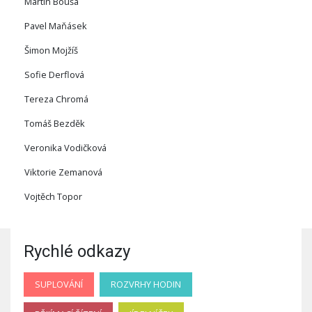
Martin Bouša
Pavel Maňásek
Šimon Mojžíš
Sofie Derflová
Tereza Chromá
Tomáš Bezděk
Veronika Vodičková
Viktorie Zemanová
Vojtěch Topor
Rychlé odkazy
SUPLOVÁNÍ
ROZVRHY HODIN