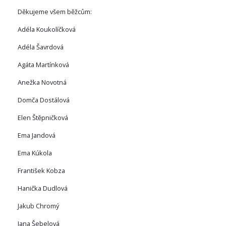
Děkujeme všem běžcům:
Adéla Koukolíčková
Adéla Šavrdová
Agáta Martínková
Anežka Novotná
Domča Dostálová
Elen Štěpničková
Ema Jandová
Ema Kúkola
František Kobza
Hanička Dudlová
Jakub Chromý
Jana Šebelová