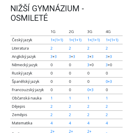
NIŽŠÍ GYMNÁZIUM -
OSMILETÉ
1G
2G
3G
4G
Český jazyk
1+(1+1)
1+(1+1)
1+(1+1)
1+(1+1)
Literatura
2
2
2
2
Anglický jazyk
3
+
3
3
+
3
3
+
3
3
+
3
Německý jazyk
0
0
3
+0
3
+0
Ruský jazyk
0
0
0
0
Španělský jazyk
0
0
0
0+3
Francouzský jazyk
0
0
0+3
0
Občanská nauka
1
1
1
1
Dějepis
2
2
2
2
Zeměpis
2
2
2
2
Matematika
4
4
4
4
2+
2+
2+