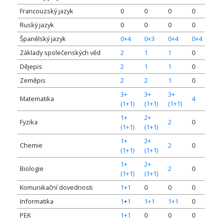
Francouzský jazyk
0
0
0
0
Ruský jazyk
0
0
0
0
Španělský jazyk
0+4
0+3
0+4
0+4
Základy společenských věd
2
1
1
0
Dějepis
2
1
1
0
Zeměpis
2
2
1
0
3+
3+
3+
Matematika
4
(1+1)
(1+1)
(1+1)
1+
2+
Fyzika
2
0
(1+1)
(1+1)
1+
2+
Chemie
2
0
(1+1)
(1+1)
1+
2+
Biologie
2
0
(1+1)
(1+1)
Komunikační dovednosti
1+1
0
0
0
Informatika
1
+
1
1+1
1+1
0
PEK
1+1
0
0
0