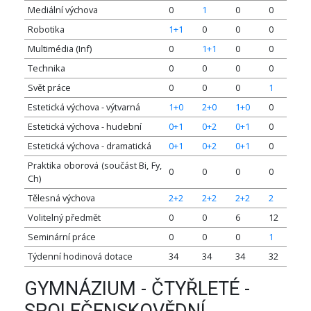
Mediální výchova
0
1
0
0
Robotika
1+1
0
0
0
Multimédia (Inf)
0
1+1
0
0
Technika
0
0
0
0
Svět práce
0
0
0
1
Estetická výchova - výtvarná
1+0
2+0
1+0
0
Estetická výchova - hudební
0+1
0+2
0+1
0
Estetická výchova - dramatická
0+1
0+2
0+1
0
Praktika oborová (součást Bi, Fy,
0
0
0
0
Ch)
Tělesná výchova
2+2
2+2
2+2
2
Volitelný předmět
0
0
6
12
Seminární práce
0
0
0
1
Týdenní hodinová dotace
34
34
34
32
GYMNÁZIUM - ČTYŘLETÉ -