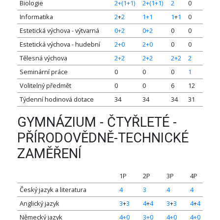
Biologie
2+(1+1)
2+(1+1)
2
0
Informatika
2
+
2
1+1
1
+
1
0
Estetická výchova - výtvarná
0+2
0+2
0
0
Estetická výchova - hudební
2+0
2+0
0
0
Tělesná výchova
2+2
2+2
2+2
2
Seminární práce
0
0
0
1
Volitelný předmět
0
0
6
12
Týdenní hodinová dotace
34
34
34
31
GYMNÁZIUM - ČTYŘLETÉ -
PŘÍRODOVĚDNĚ-TECHNICKÉ
ZAMĚŘENÍ
1P
2P
3P
4P
Český jazyk a literatura
4
3
4
4
Anglický jazyk
3
+
3
4
+
4
3
+
3
4
+
4
Německý jazyk
4+0
3+0
4+0
4+0