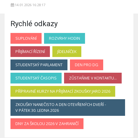
14.01.2026 16:28:17
Rychlé odkazy
SUPLOVÁNÍ
ROZVRHY HODIN
PŘIJÍMACÍ ŘÍZENÍ
JÍDELNÍČEK
STUDENTSKÝ PARLAMENT
DEN PRO DG
STUDENTSKÝ ČASOPIS
ZŮSTAŇME V KONTAKTU...
PŘÍPRAVNÉ KURZY NA PŘIJÍMACÍ ZKOUŠKY JARO 2026
ZKOUŠKY NANEČISTO A DEN OTEVŘENÝCH DVEŘÍ -
V PÁTEK 30. LEDNA 2026
DNY ZA ŠKOLOU 2026 V ZAHRANIČÍ