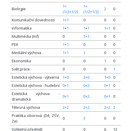
1+
1+
Biologie
2
0
(1/2+1/2)
(1/2+1/2)
Komunikační dovednosti
1+1
0
0
0
Informatika
1
+
1
1
+
1
1+1
0
Multimédia (Inf)
0
1+1
0
0
PEK
1+1
0
0
0
Mediální výchova
1+1
1
0
0
Ekonomika
0
0
1
0
Svět práce
0
0
0
1
Estetická výchova - výtvarná
1+0
2+0
1+0
0
Estetická výchova - hudební
0+1
0+2
0+1
0
Estetická výchova -
0+1
0+2
0+1
0
dramatická
Tělesná výchova
2+2
2+2
2+2
2
Praktika oborová (Dě, ZSV,
0
3
0
0
Ze)
Volitelný předmět
0
0
6
12