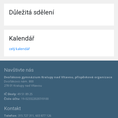
Důležitá sdělení
Kalendář
celý kalendář
Navštivte nás
Dvořákovo gymnázium Kralupy nad Vltavou, příspěvková organizace
Dvořákovo nám. 800
278 01 Kralupy nad Vltavou
IČ školy:
49 51 89 25
Číslo účtu:
19-0233220207/0100
Kontakt
Telefon:
315 727 311, 603 877 126