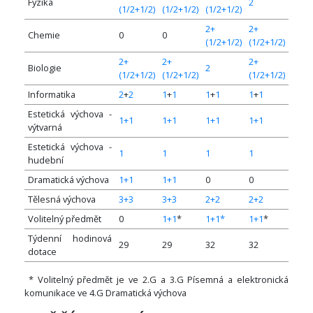
Fyzika
2
(1/2+1/2)
(1/2+1/2)
(1/2+1/2)
2+
2+
Chemie
0
0
(1/2+1/2)
(1/2+1/2)
2+
2+
2+
Biologie
2
(1/2+1/2)
(1/2+1/2)
(1/2+1/2)
Informatika
2
+
2
1
+
1
1
+
1
1
+
1
Estetická výchova -
1+1
1+1
1+1
1+1
výtvarná
Estetická výchova -
1
1
1
1
hudební
Dramatická výchova
1+1
1+1
0
0
Tělesná výchova
3+3
3+3
2+2
2+2
Volitelný předmět
0
1+1
*
1+1*
1+1
*
Týdenní hodinová
29
29
32
32
dotace
* Volitelný předmět je ve 2.G a 3.G Písemná a elektronická
komunikace ve 4.G Dramatická výchova