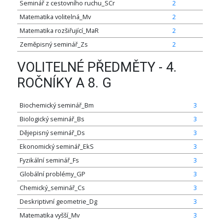
Seminář z cestovního ruchu_SCr
2
Matematika volitelná_Mv
2
Matematika rozšiřující_MaR
2
Zeměpisný seminář_Zs
2
VOLITELNÉ PŘEDMĚTY - 4.
ROČNÍKY A 8. G
Biochemický seminář_Bm
3
Biologický seminář_Bs
3
Dějepisný seminář_Ds
3
Ekonomický seminář_EkS
3
Fyzikální seminář_Fs
3
Globální problémy_GP
3
Chemický_seminář_Cs
3
Deskriptivní geometrie_Dg
3
Matematika vyšší_Mv
3