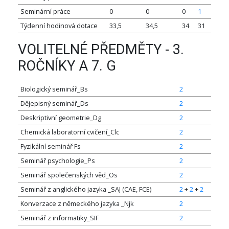
Seminární práce
0
0
0
1
Týdenní hodinová dotace
33,5
34,5
34
31
VOLITELNÉ PŘEDMĚTY - 3.
ROČNÍKY A 7. G
Biologický seminář_Bs
2
Dějepisný seminář_Ds
2
Deskriptivní geometrie_Dg
2
Chemická laboratorní cvičení_Clc
2
Fyzikální seminář Fs
2
Seminář psychologie_Ps
2
Seminář společenských věd_Os
2
Seminář z anglického jazyka _SAJ (CAE, FCE)
2
+
2
+
2
Konverzace z německého jazyka _Njk
2
Seminář z informatiky_SIF
2