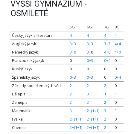
VYŠŠÍ GYMNÁZIUM -
OSMILETÉ
5G
6G
7G
8G
Český jazyk a literatura
4
4
4
4
Anglický jazyk
3
+
3
3
+
3
3
+
3
4
+
4
Německý jazyk
3+0
3
+0
4+0
4+0
Francouzský jazyk
0
0+3
0+4
0
Ruský jazyk
0
0
0
0
Španělský jazyk
0+3
0+3
0
0+4
Základy společenských věd
2
2
2
0
Dějepis
2
3
1
1
Zeměpis
2
2
2
0
Matematika
3
2+(1+1)
3
3
Fyzika
2+(1+1)
2+(1+1)
2
0
Chemie
2+(1+1)
2+(1+1
)
2
0