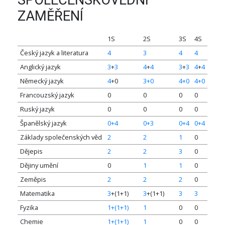
SPOLEČENSKOVĚDNÍ
ZAMĚŘENÍ
1S
2S
3S
4S
Český jazyk a literatura
4
3
4
4
Anglický jazyk
3
+
3
4
+
4
3
+
3
4
+
4
Německý jazyk
4
+0
3+0
4+0
4+0
Francouzský jazyk
0
0
0
0
Ruský jazyk
0
0
0
0
Španělský jazyk
0+4
0+3
0+4
0+4
Základy společenských věd
2
2
1
0
Dějepis
2
2
3
0
Dějiny umění
0
1
1
0
Zeměpis
2
2
2
0
Matematika
3
+(1+1)
3
+(1+1)
3
3
Fyzika
1+(1+1)
1
0
0
Chemie
1+(1+1)
1
0
0