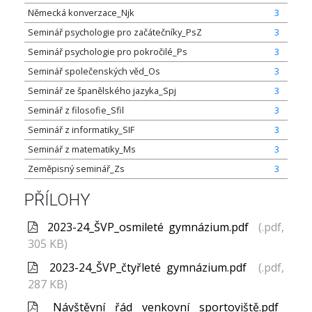
Německá konverzace_Njk
3
Seminář psychologie pro začátečníky_PsZ
3
Seminář psychologie pro pokročilé_Ps
3
Seminář společenských věd_Os
3
Seminář ze španělského jazyka_Spj
3
Seminář z filosofie_Sfil
3
Seminář z informatiky_SIF
3
Seminář z matematiky_Ms
3
Zeměpisný seminář_Zs
3
PŘÍLOHY
2023-24_ŠVP_osmileté gymnázium.pdf
(.pdf,
305 KB)
2023-24_ŠVP_čtyřleté gymnázium.pdf
(.pdf,
287 KB)
Návštěvní řád venkovní sportoviště.pdf