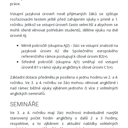
práce.
Vstupní jazyková úroveň nově přijímaných žáků se zjišťuje
rozřazovacím testem ještě před zahájením výuky v primě a 1.
ročníku. Jelikož se vstupní úroveň často velmi liší a abychom se
mohli cíleně věnovat potřebám studentů, dělíme výuku na dvě
úrovně AJ:
Mírně pokročilí (skupina AJ2) – žáci se vstupní znalostí na
jazykové úrovni A2 dle Společného evropského
referenčního rámce postupují k cílové úrovni B2(+).
Středně pokročilí (skupina AJ1) směřují od vstupní
úrovně B1 v rámci výuky angličtiny k cílové úrovni C1(+).
Základní dotace předmětu je posílena o jednu hodinu ve 2. a 4.
ročníku. Ve 3. a 4. ročníku se žáci mohou věnovat angličtině i
nad rámec běžné výuky výběrem jednoho či více z volitelných
anglických seminářů.
SEMINÁŘE
Ve 3. a 4. ročníku mají žáci možnost individuálně navýšit
stanovený počet hodin angličtiny o další 2 a 3 hodiny,
respektive, a to výběrem z aktuální nabídky volitelných