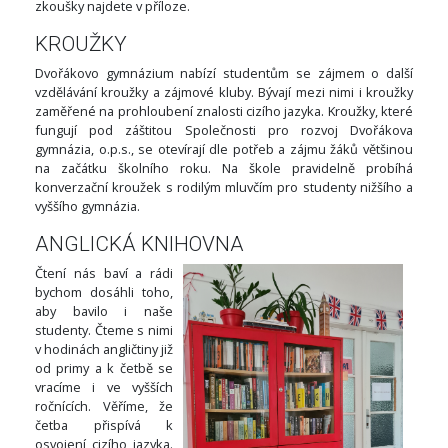
zkoušky najdete v příloze.
KROUŽKY
Dvořákovo gymnázium nabízí studentům se zájmem o další
vzdělávání kroužky a zájmové kluby. Bývají mezi nimi i kroužky
zaměřené na prohloubení znalosti cizího jazyka. Kroužky, které
fungují pod záštitou Společnosti pro rozvoj Dvořákova
gymnázia, o.p.s., se otevírají dle potřeb a zájmu žáků většinou
na začátku školního roku. Na škole pravidelně probíhá
konverzační kroužek s rodilým mluvčím pro studenty nižšího a
vyššího gymnázia.
ANGLICKÁ KNIHOVNA
Čtení nás baví a rádi
bychom dosáhli toho,
aby bavilo i naše
studenty. Čteme s nimi
v hodinách angličtiny již
od primy a k četbě se
vracíme i ve vyšších
ročnících. Věříme, že
četba přispívá k
osvojení cizího jazyka.