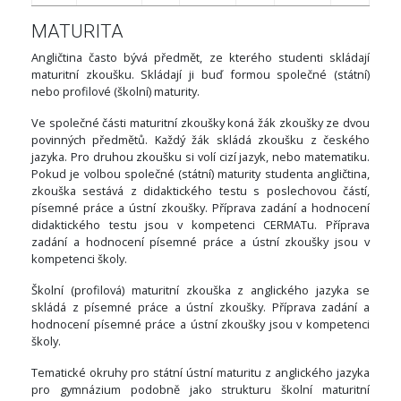
MATURITA
Angličtina často bývá předmět, ze kterého studenti skládají
maturitní zkoušku. Skládají ji buď formou společné (státní)
nebo profilové (školní) maturity.
Ve společné části maturitní zkoušky koná žák zkoušky ze dvou
povinných předmětů. Každý žák skládá zkoušku z českého
jazyka. Pro druhou zkoušku si volí cizí jazyk, nebo matematiku.
Pokud je volbou společné (státní) maturity studenta angličtina,
zkouška sestává z didaktického testu s poslechovou částí,
písemné práce a ústní zkoušky. Příprava zadání a hodnocení
didaktického testu jsou v kompetenci CERMATu. Příprava
zadání a hodnocení písemné práce a ústní zkoušky jsou v
kompetenci školy.
Školní (profilová) maturitní zkouška z anglického jazyka se
skládá z písemné práce a ústní zkoušky. Příprava zadání a
hodnocení písemné práce a ústní zkoušky jsou v kompetenci
školy.
Tematické okruhy pro státní ústní maturitu z anglického jazyka
pro gymnázium podobně jako strukturu školní maturitní