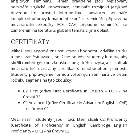
anglických seminářů. Téměř pravidelně jsou vypisovány
semináře anglické konverzace, semináře rozvíjející jazykové
dovednosti na úrovních intermediate – advanced, semináře
komplexní přípravy k maturitní zkoušce, semináře přípravy na
mezinárodní zkoušky FCE, CAE, případně semináře se
zaměřením na literaturu, globální témata či jiné oblasti.
CERTIFIKÁTY
Jelikož jsou jazykové znalosti vítanou hodnotou v dalším studiu
a mezi zaměstnavateli, snažíme se vést studenty k tomu, aby
složili cambridgeskou zkoušku z anglického jazyka, a získali tak
mezinárodně uznávaný certifikát s dlouhodobou platností.
Studenty připravujeme formou volitelných seminářů ve třetím
ročníku zejména na tyto zkoušky:
B2 First (dříive First Certificate in English – FCE) – na
úrovni B2
C1 Advanced (dříve Certificate in Advanced English – CAE)
– na úrovni C1
Mezi našimi studenty jsou i tací, kteří složili C2 Proficiency
(Certificate of Proficiency in English Cambridge English
Proficiency – CPE) – na úrovni C2.