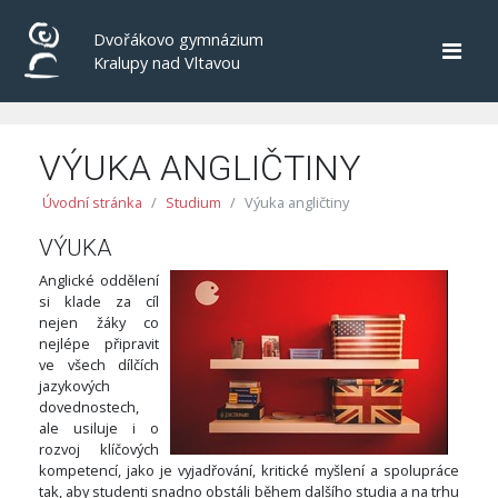
Dvořákovo gymnázium
Kralupy nad Vltavou
VÝUKA ANGLIČTINY
Úvodní stránka
Studium
Výuka angličtiny
VÝUKA
Anglické oddělení
si klade za cíl
nejen žáky co
nejlépe připravit
ve všech dílčích
jazykových
dovednostech,
ale usiluje i o
rozvoj klíčových
kompetencí, jako je vyjadřování, kritické myšlení a spolupráce
tak, aby studenti snadno obstáli během dalšího studia a na trhu