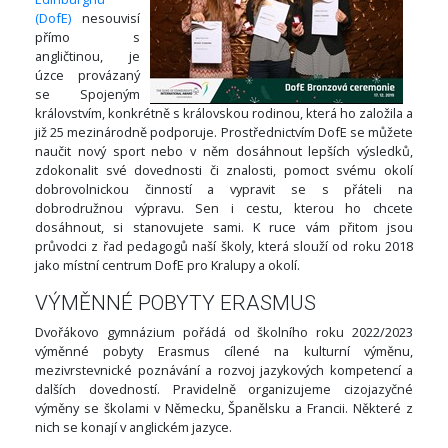
(DofE)
nesouvisí
přímo s
angličtinou, je
úzce provázaný
se Spojeným
královstvím, konkrétně s královskou rodinou, která ho založila a
již 25 mezinárodně podporuje. Prostřednictvím DofE se můžete
naučit nový sport nebo v něm dosáhnout lepších výsledků,
zdokonalit své dovednosti či znalosti, pomoct svému okolí
dobrovolnickou činností a vypravit se s přáteli na
dobrodružnou výpravu. Sen i cestu, kterou ho chcete
dosáhnout, si stanovujete sami. K ruce vám přitom jsou
průvodci z řad pedagogů naší školy, která slouží od roku 2018
jako místní centrum DofE pro Kralupy a okolí.
VÝMĚNNÉ POBYTY ERASMUS
Dvořákovo gymnázium pořádá od školního roku 2022/2023
výměnné pobyty Erasmus cílené na kulturní výměnu,
mezivrstevnické poznávání a rozvoj jazykových kompetencí a
dalších dovedností. Pravidelně organizujeme cizojazyčné
výměny se školami v Německu, Španělsku a Francii. Některé z
nich se konají v anglickém jazyce.