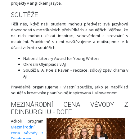
projekty v anglickém jazyce.
SOUTĚŽE
Těší nás, když naši studenti mohou předvést své jazykové
dovednosti v meziškolních přehlídkách a soutěžích. Věříme, že
na nich mohou získat inspiraci, sebevědomí a srovnání s
ostatními. Pravidelně s nimi navštěvujeme a motivujeme je k
účasti v těchto soutěžích:
National Literary Award for Young Writers
Okresní Olympiáda v AJ
Soutěž E. A. Poe´s Raven - recitace, sólový zpěv, drama v
AJ
Pravidelně organizujeme i vlastní soutěže, jako je například
soutěž v kreativním psaní volně inspirovaná Halloweenem.
MEZINÁRODNÍ CENA VÉVODY Z
EDINBURGHU - DOFE
Ačkoli program
Mezinárodní
cena vévody z
Edinburghu