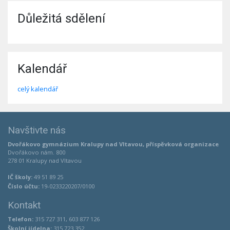
Důležitá sdělení
Kalendář
celý kalendář
Navštivte nás
Dvořákovo gymnázium Kralupy nad Vltavou, příspěvková organizace
Dvořákovo nám. 800
278 01 Kralupy nad Vltavou
IČ školy:
49 51 89 25
Číslo účtu:
19-0233220207/0100
Kontakt
Telefon:
315 727 311, 603 877 126
Školní jídelna:
315 723 352