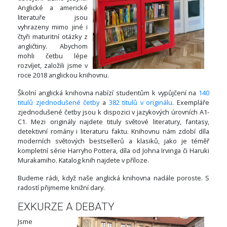
Anglické a americké
literatuře jsou
vyhrazeny mimo jiné i
čtyři maturitní otázky z
angličtiny. Abychom
mohli četbu lépe
rozvíjet, založili jsme v
roce 2018 anglickou knihovnu.
Školní anglická knihovna nabízí studentům k vypůjčení na
140
titulů zjednodušené četby
a
382 titulů v originálu
. Exempláře
zjednodušené četby jsou k dispozici v jazykových úrovních A1-
C1. Mezi originály najdete tituly světové literatury, fantasy,
detektivní romány i literaturu faktu. Knihovnu nám zdobí díla
moderních světových bestsellerů a klasiků, jako je téměř
kompletní série Harryho Pottera, díla od Johna Irvinga či Haruki
Murakamiho. Katalog knih najdete v příloze.
Budeme rádi, když naše anglická knihovna nadále poroste. S
radostí přijmeme knižní dary.
EXKURZE A DEBATY
Jsme