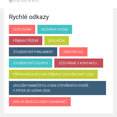
07.09.2025 18:39:16
Rychlé odkazy
SUPLOVÁNÍ
ROZVRHY HODIN
PŘIJÍMACÍ ŘÍZENÍ
JÍDELNÍČEK
STUDENTSKÝ PARLAMENT
DEN PRO DG
STUDENTSKÝ ČASOPIS
ZŮSTAŇME V KONTAKTU...
PŘÍPRAVNÉ KURZY NA PŘIJÍMACÍ ZKOUŠKY JARO 2026
ZKOUŠKY NANEČISTO A DEN OTEVŘENÝCH DVEŘÍ -
V PÁTEK 30. LEDNA 2026
DNY ZA ŠKOLOU 2026 V ZAHRANIČÍ