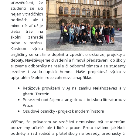
přesvědčeni, že
studenti se učí
nejen v tradičních
hodinách, ale i
mimo ně, ať už je
třeba tráví na
školní zahradě
nebo v terénu.
Klasickou výuku
angličtiny se snažíme doplnit a zpestřit o exkurze, projekty a
debaty. Navštěvujeme divadelní a filmová představení, do školy
si zveme odborníky na reálie či odborná témata a se studenty
jezdíme i za kralupská humna. Naše projektová výuka v
uplynulém školním roce zahrnovala například:
Řetězové provázení v AJ na zámku Nelahozeves a v
ghettu Terezín
Posezení nad čajem a anglickou a britskou literaturou v
Praze
Osudové osmičky - projekt k moderní historii
Věříme, že průvocem ve vzdělání nemusíme být studentům
pouze my učitelé, ale i lidé z praxe. Proto uvítáme jakékoli
podněty z řad rodičů a přátel školy na besedy, přednášky či