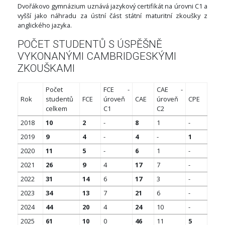
Dvořákovo gymnázium uznává jazykový certifikát na úrovni C1 a
vyšší jako náhradu za ústní část státní maturitní zkoušky z
anglického jazyka.
POČET STUDENTŮ S ÚSPĚŠNĚ
VYKONANÝMI CAMBRIDGESKÝMI
ZKOUŠKAMI
Počet
FCE -
CAE -
Rok
studentů
FCE
úroveň
CAE
úroveň
CPE
celkem
C1
C2
2018
10
2
-
8
1
-
2019
9
4
-
4
-
1
2020
11
5
-
6
1
-
2021
26
9
4
17
7
-
2022
31
14
6
17
3
-
2023
34
13
7
21
6
-
2024
44
20
4
24
10
-
2025
61
10
0
46
11
5