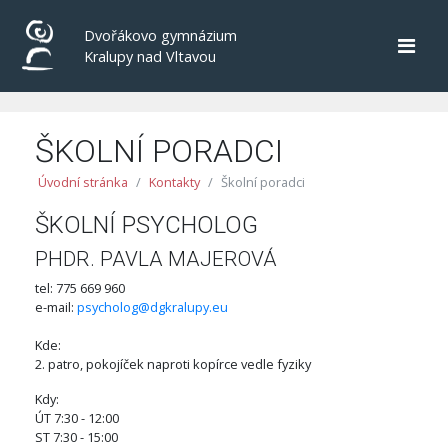
Dvořákovo gymnázium
Kralupy nad Vltavou
ŠKOLNÍ PORADCI
Úvodní stránka
Kontakty
Školní poradci
ŠKOLNÍ PSYCHOLOG
PHDR. PAVLA MAJEROVÁ
tel: 775 669 960
e-mail:
psycholog@dgkralupy.eu
Kde:
2. patro, pokojíček naproti kopírce vedle fyziky
Kdy:
ÚT 7:30 - 12:00
ST 7:30 - 15:00