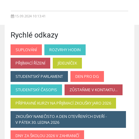
15.09.2024 10:13:41
Rychlé odkazy
SUPLOVÁNÍ
ROZVRHY HODIN
PŘIJÍMACÍ ŘÍZENÍ
JÍDELNÍČEK
STUDENTSKÝ PARLAMENT
DEN PRO DG
STUDENTSKÝ ČASOPIS
ZŮSTAŇME V KONTAKTU...
PŘÍPRAVNÉ KURZY NA PŘIJÍMACÍ ZKOUŠKY JARO 2026
ZKOUŠKY NANEČISTO A DEN OTEVŘENÝCH DVEŘÍ -
V PÁTEK 30. LEDNA 2026
DNY ZA ŠKOLOU 2026 V ZAHRANIČÍ