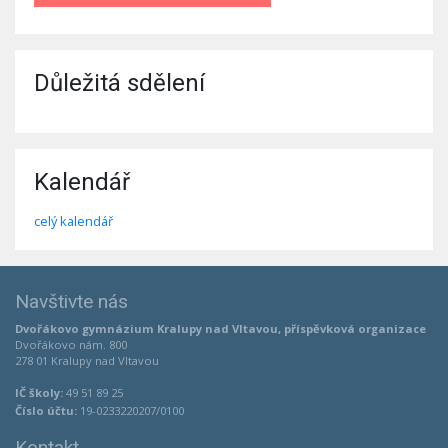
Důležitá sdělení
Kalendář
celý kalendář
Navštivte nás
Dvořákovo gymnázium Kralupy nad Vltavou, příspěvková organizace
Dvořákovo nám. 800
278 01 Kralupy nad Vltavou
IČ školy:
49 51 89 25
Číslo účtu:
19-0233220207/0100
Kontakt