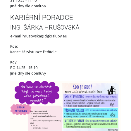
ST 10:55 - 11:40
Jiné dny dle domluvy
KARIÉRNÍ PORADCE
ING. ŠÁRKA HRUŠOVSKÁ
e-mail: hrusovska@dgkralupy.eu
Kde:
Kancelář zástupce ředitele
Kdy:
PO 14:25 - 15:10
Jiné dny dle domluvy