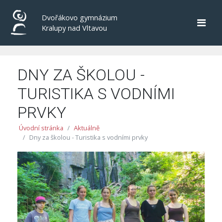
Dvořákovo gymnázium
Kralupy nad Vltavou
DNY ZA ŠKOLOU -
TURISTIKA S VODNÍMI
PRVKY
Úvodní stránka
Aktuálně
Dny za školou - Turistika s vodními prvky