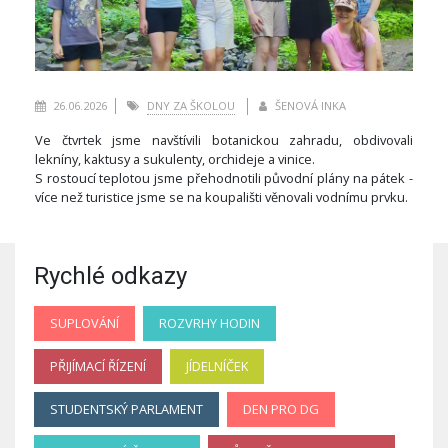
26.06.2026
DNY ZA ŠKOLOU
ŠENOVÁ INKA
Ve čtvrtek jsme navštívili botanickou zahradu, obdivovali
lekníny, kaktusy a sukulenty, orchideje a vinice.
S rostoucí teplotou jsme přehodnotili původní plány na pátek -
více než turistice jsme se na koupališti věnovali vodnímu prvku.
Rychlé odkazy
SUPLOVÁNÍ
ROZVRHY HODIN
PŘIJÍMACÍ ŘÍZENÍ
JÍDELNÍČEK
STUDENTSKÝ PARLAMENT
DEN PRO DG