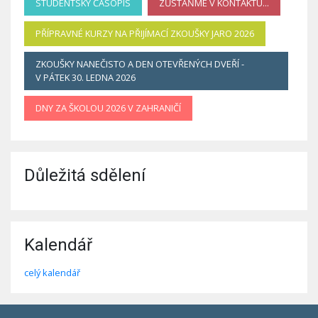
STUDENTSKÝ ČASOPIS
ZŮSTAŇME V KONTAKTU...
PŘÍPRAVNÉ KURZY NA PŘIJÍMACÍ ZKOUŠKY JARO 2026
ZKOUŠKY NANEČISTO A DEN OTEVŘENÝCH DVEŘÍ -
V PÁTEK 30. LEDNA 2026
DNY ZA ŠKOLOU 2026 V ZAHRANIČÍ
Důležitá sdělení
Kalendář
celý kalendář