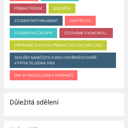
PŘIJÍMACÍ ŘÍZENÍ
JÍDELNÍČEK
STUDENTSKÝ PARLAMENT
DEN PRO DG
STUDENTSKÝ ČASOPIS
ZŮSTAŇME V KONTAKTU...
PŘÍPRAVNÉ KURZY NA PŘIJÍMACÍ ZKOUŠKY JARO 2026
ZKOUŠKY NANEČISTO A DEN OTEVŘENÝCH DVEŘÍ -
V PÁTEK 30. LEDNA 2026
DNY ZA ŠKOLOU 2026 V ZAHRANIČÍ
Důležitá sdělení