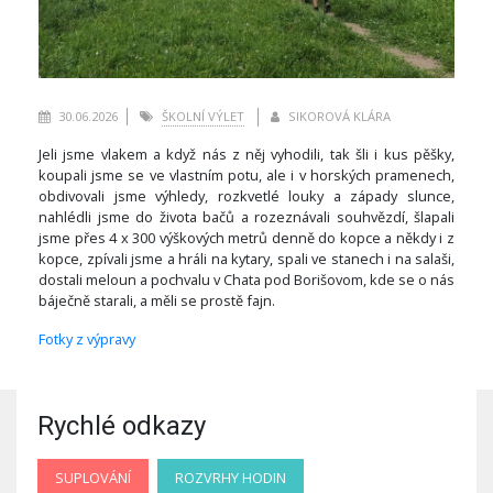
30.06.2026
ŠKOLNÍ VÝLET
SIKOROVÁ KLÁRA
Jeli jsme vlakem a když nás z něj vyhodili, tak šli i kus pěšky,
koupali jsme se ve vlastním potu, ale i v horských pramenech,
obdivovali jsme výhledy, rozkvetlé louky a západy slunce,
nahlédli jsme do života bačů a rozeznávali souhvězdí, šlapali
jsme přes 4 x 300 výškových metrů denně do kopce a někdy i z
kopce, zpívali jsme a hráli na kytary, spali ve stanech i na salaši,
dostali meloun a pochvalu v Chata pod Borišovom, kde se o nás
báječně starali, a měli se prostě fajn.
Fotky z výpravy
Rychlé odkazy
SUPLOVÁNÍ
ROZVRHY HODIN