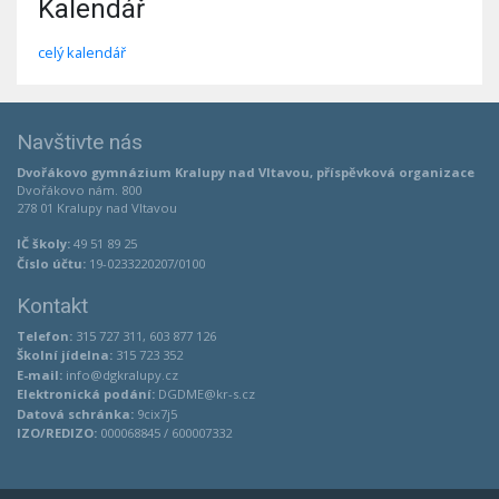
Kalendář
celý kalendář
Navštivte nás
Dvořákovo gymnázium Kralupy nad Vltavou, příspěvková organizace
Dvořákovo nám. 800
278 01 Kralupy nad Vltavou
IČ školy:
49 51 89 25
Číslo účtu:
19-0233220207/0100
Kontakt
Telefon:
315 727 311, 603 877 126
Školní jídelna:
315 723 352
E-mail:
info@dgkralupy.cz
Elektronická podání:
DGDME@kr-s.cz
Datová schránka:
9cix7j5
IZO/REDIZO:
000068845 / 600007332