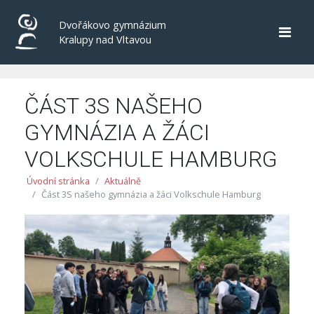
Dvořákovo gymnázium
Kralupy nad Vltavou
ČÁST 3S NAŠEHO
GYMNÁZIA A ŽÁCI
VOLKSCHULE HAMBURG
Úvodní stránka
Aktuálně
Část 3S našeho gymnázia a žáci Volkschule Hamburg