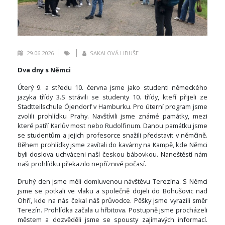
29.06.2026
SAKALOVÁ LIBUŠE
Dva dny s Němci
Úterý 9. a středu 10. června jsme jako studenti německého
jazyka třídy 3.S strávili se studenty 10. třídy, kteří přijeli ze
Stadtteilschule Öjendorf v Hamburku. Pro úterní program jsme
zvolili prohlídku Prahy. Navštívili jsme známé památky, mezi
které patří Karlův most nebo Rudolfinum. Danou památku jsme
se studentům a jejich profesorce snažili představit v němčině.
Během prohlídky jsme zavítali do kavárny na Kampě, kde Němci
byli doslova uchváceni naší českou bábovkou. Naneštěstí nám
naši prohlídku překazilo nepříznivé počasí.
Druhý den jsme měli domluvenou návštěvu Terezína. S Němci
jsme se potkali ve vlaku a společně dojeli do Bohušovic nad
Ohří, kde na nás čekal náš průvodce. Pěšky jsme vyrazili směr
Terezín. Prohlídka začala u hřbitova. Postupně jsme procházeli
městem a dozvěděli jsme se spousty zajímavých informací.