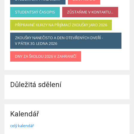
STUDENTSKÝ ČASOPIS
ZŮSTAŇME V KONTAKTU...
PŘÍPRAVNÉ KURZY NA PŘIJÍMACÍ ZKOUŠKY JARO 2026
ZKOUŠKY NANEČISTO A DEN OTEVŘENÝCH DVEŘÍ -
V PÁTEK 30. LEDNA 2026
DNY ZA ŠKOLOU 2026 V ZAHRANIČÍ
Důležitá sdělení
Kalendář
celý kalendář