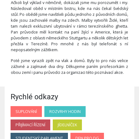
Ačkoli byl výklad v němčině, dokázali jsme mu porozumět i my.
Následoval oběd v místním bistru, kde na nás čekal švédský
stůl. Po obědě jsme navštívili půdu jednoho z původních domů,
kde jsou zachovalé malby na zdech. Malby vytvořili Židé, kteří
tam nalezli exkluzivní ubytování v rámci terezínského ghetta.
Pan průvodce měl kontakt na paní žijící v Americe, která je
původem z oblasti německého Stuttgartu a několik dětských let
přežila v Terezíně. Pro mnohé z nás byl telefonát s ní
nepopsatelným zážitkem.
Poté jsme vyrazili zpět na vlak a domů. Byly to pro nás velice
záživné a zajímavé dva dny. Děkujeme paním profesorkám z
obou zemí i panu průvodci za organizaci této poznávací akce.
Rychlé odkazy
SUPLOVÁNÍ
ROZVRHY HODIN
PŘIJÍMACÍ ŘÍZENÍ
JÍDELNÍČEK
STUDENTSKÝ PARLAMENT
DEN PRO DG