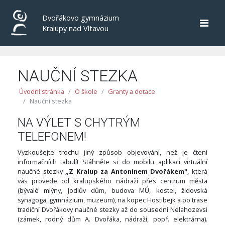
Dvořákovo gymnázium
Kralupy nad Vltavou
NAUČNÍ STEZKA
Úvodní stránka
O škole
Granty a dotace
Nauční stezka
NA VÝLET S CHYTRÝM
TELEFONEM!
Vyzkoušejte trochu jiný způsob objevování, než je čtení
informačních tabulí! Stáhněte si do mobilu aplikaci virtuální
naučné stezky
„Z Kralup za Antonínem Dvořákem"
, která
vás provede od kralupského nádraží přes centrum města
(bývalé mlýny, Jodlův dům, budova MÚ, kostel, židovská
synagoga, gymnázium, muzeum), na kopec Hostibejk a po trase
tradiční Dvořákovy naučné stezky až do sousední Nelahozevsi
(zámek, rodný dům A. Dvořáka, nádraží, popř. elektrárna).