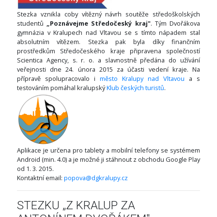
Stezka vznikla coby vítězný návrh soutěže středoškolských
studentů
„Poznávejme Středočeský kraj"
. Tým Dvořákova
gymnázia v Kralupech nad Vltavou se s tímto nápadem stal
absolutním vítězem. Stezka pak byla díky finančním
prostředkům Středočeského kraje připravena společností
Scientica Agency, s. r. o. a slavnostně předána do užívání
veřejnosti dne 24. února 2015 za účasti vedení kraje. Na
přípravě spolupracovalo i
město Kralupy nad Vltavou
a s
testováním pomáhal kralupský
Klub českých turistů
.
Aplikace je určena pro tablety a mobilní telefony se systémem
Android (min. 4.0) a je možné ji stáhnout z obchodu Google Play
od 1. 3. 2015.
Kontaktní email:
popova@dgkralupy.cz
STEZKU „Z KRALUP ZA