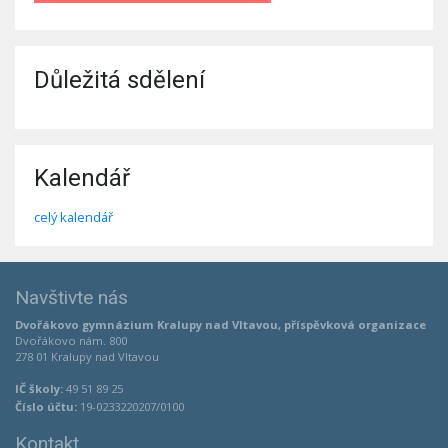
Důležitá sdělení
Kalendář
celý kalendář
Navštivte nás
Dvořákovo gymnázium Kralupy nad Vltavou, příspěvková organizace
Dvořákovo nám. 800
278 01 Kralupy nad Vltavou
IČ školy:
49 51 89 25
Číslo účtu:
19-0233220207/0100
Kontakt