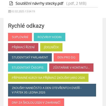
Soutěžní návrhy stezky.pdf
(.pdf, 2 MB)
02.02.2025 13:04:19
Rychlé odkazy
SUPLOVÁNÍ
ROZVRHY HODIN
PŘIJÍMACÍ ŘÍZENÍ
JÍDELNÍČEK
STUDENTSKÝ PARLAMENT
DEN PRO DG
STUDENTSKÝ ČASOPIS
ZŮSTAŇME V KONTAKTU...
PŘÍPRAVNÉ KURZY NA PŘIJÍMACÍ ZKOUŠKY JARO 2026
ZKOUŠKY NANEČISTO A DEN OTEVŘENÝCH DVEŘÍ -
V PÁTEK 30. LEDNA 2026
DNY ZA ŠKOLOU 2026 V ZAHRANIČÍ