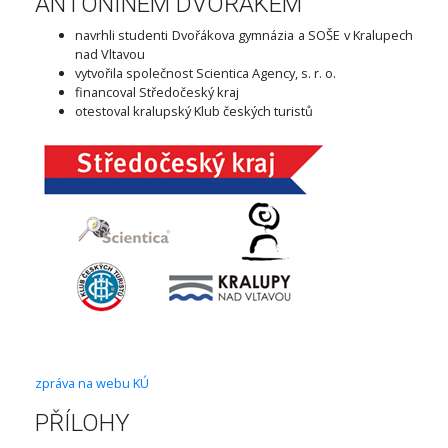
ANTONÍNEM DVOŘÁKEM"
navrhli studenti Dvořákova gymnázia a SOŠE v Kralupech
nad Vltavou
vytvořila společnost Scientica Agency, s. r. o.
financoval Středočeský kraj
otestoval kralupský Klub českých turistů
zpráva na webu KÚ
PŘÍLOHY