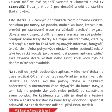
Celkem měří ve své nejdelší variantě 9 kilometrů a má
17
stanovišť
. Trasa je vhodná pro dospělé a děti od staršího
školního věku.
Tato stezka je v českých podmínkách zatím poměrně unikátní
nabídkou pro turisty. Má podobu mobilní aplikace, která turistu
provádí po stanovené trase na základě satelitní navigace.
Uživatel má k dispozici offline mapu s vyznačením své polohy i
předpokládané trasy stezky. Na mapě vidí stanoviště, která by
měl projít. Na nich ho čeká řada zajímavých informací, fotografií,
úkolů, ale i třeba pohyblivých obrázků nebo audioukázek. A
také technická kouzla, jako je možnost pomocí aplikace „vidět"
skrz zavřené dveře kostela nebo zjistit, kolik vody bylo na
daném místě při povodních.
Na rozdíl od jiných podobných aplikací, v této není třeba na
trase využívat QR a nehrozí tedy například její zničení vandaly.
Uživatel se podle aktuální polohy dozví o nejbližším
občerstvení, o orientačním čase zbývajícím do konce trasy, o
tom, kdy mu pojede vlak zpět nebo průběžnou statistiku o
svém pohybu. Ke každému stanovišti je doplněna testová
otázka a aplikace turistovi na konci trasy vyhodnotí úspěšnost
odpovědí. Za tu pak dostane udělenu příslušnou medaili.