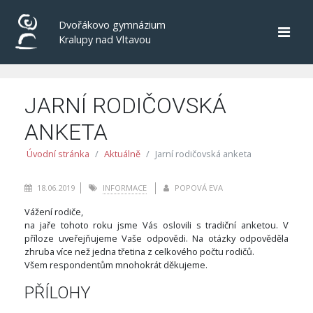
Dvořákovo gymnázium
Kralupy nad Vltavou
JARNÍ RODIČOVSKÁ
ANKETA
Úvodní stránka
Aktuálně
Jarní rodičovská anketa
18.06.2019
INFORMACE
POPOVÁ EVA
Vážení rodiče,
na jaře tohoto roku jsme Vás oslovili s tradiční anketou. V
příloze uveřejňujeme Vaše odpovědi. Na otázky odpověděla
zhruba více než jedna třetina z celkového počtu rodičů.
Všem respondentům mnohokrát děkujeme.
PŘÍLOHY