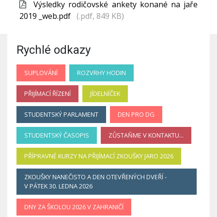
Výsledky rodičovské ankety konané na jaře
2019 _web.pdf
(.pdf, 849 KB)
Rychlé odkazy
SUPLOVÁNÍ
ROZVRHY HODIN
PŘIJÍMACÍ ŘÍZENÍ
JÍDELNÍČEK
STUDENTSKÝ PARLAMENT
DEN PRO DG
STUDENTSKÝ ČASOPIS
ZŮSTAŇME V KONTAKTU...
PŘÍPRAVNÉ KURZY NA PŘIJÍMACÍ ZKOUŠKY JARO 2026
ZKOUŠKY NANEČISTO A DEN OTEVŘENÝCH DVEŘÍ -
V PÁTEK 30. LEDNA 2026
DNY ZA ŠKOLOU 2026 V ZAHRANIČÍ