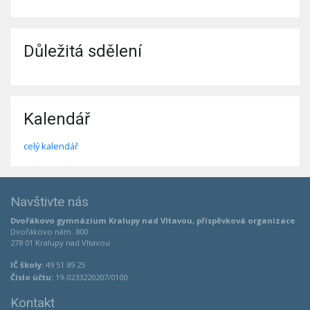
Důležitá sdělení
Kalendář
celý kalendář
Navštivte nás
Dvořákovo gymnázium Kralupy nad Vltavou, příspěvková organizace
Dvořákovo nám. 800
278 01 Kralupy nad Vltavou
IČ školy:
49 51 89 25
Číslo účtu:
19-0233220207/0100
Kontakt