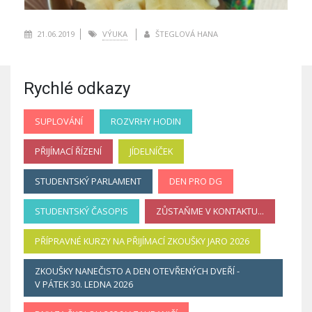
21.06.2019
VÝUKA
ŠTEGLOVÁ HANA
Rychlé odkazy
SUPLOVÁNÍ
ROZVRHY HODIN
PŘIJÍMACÍ ŘÍZENÍ
JÍDELNÍČEK
STUDENTSKÝ PARLAMENT
DEN PRO DG
STUDENTSKÝ ČASOPIS
ZŮSTAŇME V KONTAKTU...
PŘÍPRAVNÉ KURZY NA PŘIJÍMACÍ ZKOUŠKY JARO 2026
ZKOUŠKY NANEČISTO A DEN OTEVŘENÝCH DVEŘÍ -
V PÁTEK 30. LEDNA 2026