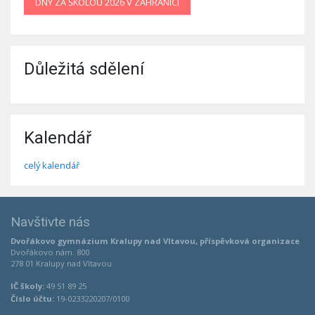
DNY ZA ŠKOLOU 2026 V ZAHRANIČÍ
Důležitá sdělení
Kalendář
celý kalendář
Navštivte nás
Dvořákovo gymnázium Kralupy nad Vltavou, příspěvková organizace
Dvořákovo nám. 800
278 01 Kralupy nad Vltavou
IČ školy:
49 51 89 25
Číslo účtu:
19-0233220207/0100