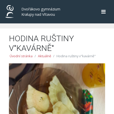
Dvořákovo gymnázium
Kralupy nad Vltavou
HODINA RUŠTINY
V"KAVÁRNĚ"
Úvodní stránka
Aktuálně
Hodina ruštiny v"kavárně"