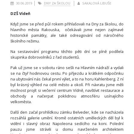
30.06.2019
DNY ZA ŠKOLOU
SAKALOVÁ LIBUŠE
DZŠ Vídeň
Když jsme se před půl rokem přihlašovali na Dny za školou, do
hlavního města Rakouska, očekávali jsme nejen zajímavé
historické památky, ale také odreagování od náročného
školního režimu.
Na sestavování programu těchto pěti dní se plně podílela
skupinka dobrovolníků z řad studentů.
Pak už jsme se v sobotu ráno sešli na Hlavním nádraží a vydali
se na čtyř hodinovou cestu. Po příjezdu a krátkém odpočinku
na ubytování nás čekal první výlet, a to na horu Kahlenberg. Z ní
byl krásný výhled na celé město a okolí. Při návratu jsme měli
možnost projít si večerní centrum Vídně, navštívit restaurace a
obchody a načerpat poklidnou atmosféru usínajícího
velkoměsta.
Další den začal prohlídkou zámku Belveder, kde se nacházela
rozsáhlá galerie umění. Kromě ostatních uměleckých děl byl k
vidění i slavný obraz Napoleona sedícího na koni. Polední
pauzu jsme strávili u domu navrženém architektem