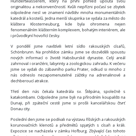
Hundertwasserem, který na první pohled upoutá svou
originalitou a nekonvenčností. Kvůli nepřízni počasí se zbytek
odpoledne nesl ve znamení návštěv mnoha monumentálních
katedrál a kostelů. Jedna menší skupinka se vydala za město do
kláštera Klosterneuburg, kde byla ohromena nejen
fenomenálním klášterním komplexem, bohatým interiérem, ale
i průvodkyní hovořící česky.
V pondělí jsme navštívili letní sídlo rakouských císařů,
Schönbrunn. Na prohlídce zámku jsme se dozvěděli spoustu
nových informací o životě Habsburské dynastie. Celý areál
zahrnoval i oranžérii, labyrinty a zoologickou zahradu. K večeru
jsme se vydali do zábavního parku Prater, odkud si mnoho z
nás odneslo nezapomenutelné zážitky na adrenalinové a
dechberoucí atrakce.
Třetí den nás čekala katedrála sv. Štěpána, společně s
katakombami. Odpoledne jsme byli na přírodním koupališti na
Dunaji, při zpáteční cestě jsme si prošli kancelářskou čtvrť
Donau city.
Poslední den jsme se podívali na výstavu říšských a rakouských
korunovačních klenotů a předmětů spjatých s císaři a králi.
Expozice se nacházela v zámku Hofburg. Zbývající čas tohoto