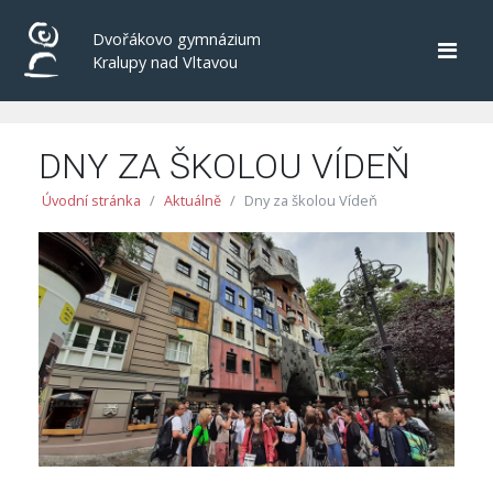
Dvořákovo gymnázium
Kralupy nad Vltavou
DNY ZA ŠKOLOU VÍDEŇ
Úvodní stránka
Aktuálně
Dny za školou Vídeň