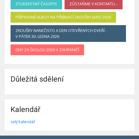
STUDENTSKÝ ČASOPIS
ZŮSTAŇME V KONTAKTU...
PŘÍPRAVNÉ KURZY NA PŘIJÍMACÍ ZKOUŠKY JARO 2026
ZKOUŠKY NANEČISTO A DEN OTEVŘENÝCH DVEŘÍ -
V PÁTEK 30. LEDNA 2026
DNY ZA ŠKOLOU 2026 V ZAHRANIČÍ
Důležitá sdělení
Kalendář
celý kalendář