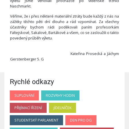
výletu jsme věnovali procházce po vídeňské tržnici
Naschmarkt.
Věříme, že i přes některé materiální ztráty bude každý z nás na
zážitky těchto pěti dní dlouho a rád vzpomínat. Za všechny
účastníky bychom rádi poděkovali paním profesorkám
Faltejskové, Sakalové, Bartákové a všem, co se zasloužili o takto
povedený průběh výletu.
Kateřina Prosecká a Jáchym
Gerstenberger 5.
G
Rychlé odkazy
SUPLOVÁNÍ
ROZVRHY HODIN
PŘIJÍMACÍ ŘÍZENÍ
JÍDELNÍČEK
STUDENTSKÝ PARLAMENT
DEN PRO DG