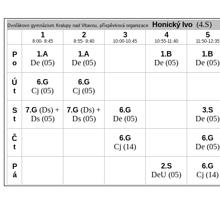
Honický Ivo
(4.S)
Dvořákovo gymnázium Kralupy nad Vltavou, příspěvková organizace
1
2
3
4
5
8:00- 8:45
8:55- 9:40
10:00-10:45
10:55-11:40
11:50-12:35
1.A
1.A
1.B
1.B
P
o
De
(05)
De
(05)
De
(05)
De
(05)
6.G
6.G
Ú
t
Cj
(05)
Cj
(05)
7.G
(Ds) +
7.G
(Ds) +
6.G
3.S
S
t
Ds
(05)
Ds
(05)
De
(05)
De
(05)
6.G
6.G
Č
t
Cj
(14)
De
(05)
2.S
6.G
P
á
DeU
(05)
Cj
(14)