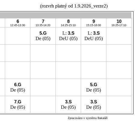
(rozvrh platný od 1.9.2026_verze2)
6
7
8
9
10
12:45-13:30
13:35-14:20
14:25-15:10
15:15-16:00
16:25-17:10
5.G
L:
3.S
L:
3.S
De
(05)
DeU
(05)
DeU
(05)
6.G
5.G
De
(05)
De
(05)
7.G
3.S
3.S
De
(05)
De
(05)
De
(05)
Zpracováno v systému Bakaláři