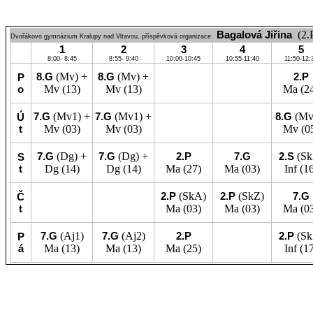
Bagalová Jiřina
(2.
Dvořákovo gymnázium Kralupy nad Vltavou, příspěvková organizace
1
2
3
4
5
8:00- 8:45
8:55- 9:40
10:00-10:45
10:55-11:40
11:50-12:
8.G
(Mv) +
8.G
(Mv) +
2.P
P
o
Mv
(13)
Mv
(13)
Ma
(2
7.G
(Mv1) +
7.G
(Mv1) +
8.G
(Mv
Ú
t
Mv
(03)
Mv
(03)
Mv
(0
7.G
(Dg) +
7.G
(Dg) +
2.P
7.G
2.S
(Sk
S
t
Dg
(14)
Dg
(14)
Ma
(27)
Ma
(03)
Inf
(16
2.P
(SkA)
2.P
(SkZ)
7.G
Č
t
Ma
(03)
Ma
(03)
Ma
(0
7.G
(Aj1)
7.G
(Aj2)
2.P
2.P
(Sk
P
á
Ma
(13)
Ma
(13)
Ma
(25)
Inf
(17