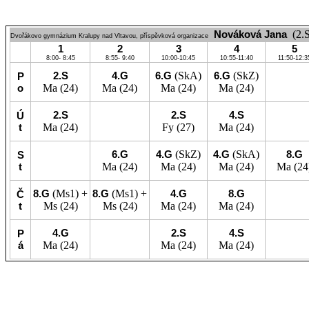
Nováková Jana
(2.
Dvořákovo gymnázium Kralupy nad Vltavou, příspěvková organizace
1
2
3
4
5
8:00- 8:45
8:55- 9:40
10:00-10:45
10:55-11:40
11:50-12:3
2.S
4.G
6.G
(SkA)
6.G
(SkZ)
P
o
Ma
(24)
Ma
(24)
Ma
(24)
Ma
(24)
2.S
2.S
4.S
Ú
t
Ma
(24)
Fy
(27)
Ma
(24)
6.G
4.G
(SkZ)
4.G
(SkA)
8.G
S
t
Ma
(24)
Ma
(24)
Ma
(24)
Ma
(24
8.G
(Ms1) +
8.G
(Ms1) +
4.G
8.G
Č
t
Ms
(24)
Ms
(24)
Ma
(24)
Ma
(24)
4.G
2.S
4.S
P
á
Ma
(24)
Ma
(24)
Ma
(24)