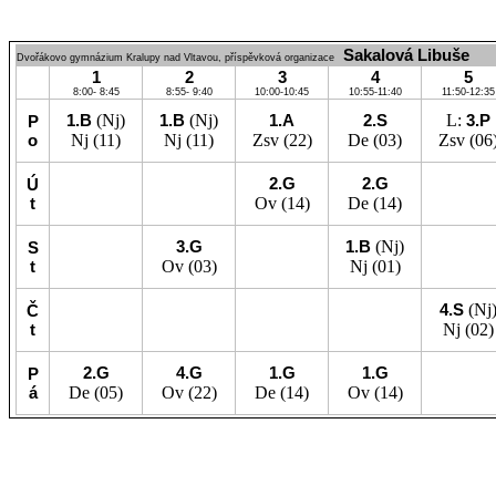
Sakalová Libuše
Dvořákovo gymnázium Kralupy nad Vltavou, příspěvková organizace
1
2
3
4
5
8:00- 8:45
8:55- 9:40
10:00-10:45
10:55-11:40
11:50-12:35
1.B
(Nj)
1.B
(Nj)
1.A
2.S
L:
3.P
P
o
Nj
(11)
Nj
(11)
Zsv
(22)
De
(03)
Zsv
(06
2.G
2.G
Ú
t
Ov
(14)
De
(14)
3.G
1.B
(Nj)
S
t
Ov
(03)
Nj
(01)
4.S
(Nj
Č
t
Nj
(02)
2.G
4.G
1.G
1.G
P
á
De
(05)
Ov
(22)
De
(14)
Ov
(14)