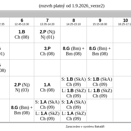
(rozvrh platný od 1.9.2026_verze2)
6
7
8
9
10
2:35
12:45-13:30
13:35-14:20
14:25-15:10
15:15-16:00
16:25-17:
1.B
2.P
(Nj)
Ch
(08)
Nj
(01)
G
3.P
8.G
(Bm) +
8.G
(Bm) +
1)
Ch
(08)
Bm
(08)
Bm
(08)
G
08)
S:
1.B
(SkA)
S:
1.B
(SkA)
Ch
(09)
Ch
(09)
2.P
(Nj)
1.A
Nj
(03)
Ch
(08)
L:
1.B
(SkZ)
L:
1.B
(SkZ)
Ch
(09)
Ch
(09)
S:
1.A
(SkA)
S:
1.A
(SkA)
Ch
(09)
Ch
(09)
8.G
(Bm) +
Bm
(08)
L:
1.A
(SkZ)
L:
1.A
(SkZ)
Ch
(09)
Ch
(09)
Zpracováno v systému Bakaláři