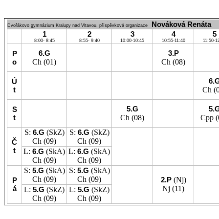
Nováková Renáta
Dvořákovo gymnázium Kralupy nad Vltavou, příspěvková organizace
1
2
3
4
5
8:00- 8:45
8:55- 9:40
10:00-10:45
10:55-11:40
11:50-1
6.G
3.P
P
o
Ch
(01)
Ch
(08)
6.
Ú
t
Ch
(0
5.G
5.
S
t
Ch
(08)
Cpp
(
S:
6.G
(SkZ)
S:
6.G
(SkZ)
Ch
(09)
Ch
(09)
Č
t
L:
6.G
(SkA)
L:
6.G
(SkA)
Ch
(09)
Ch
(09)
S:
5.G
(SkA)
S:
5.G
(SkA)
Ch
(09)
Ch
(09)
2.P
(Nj)
P
á
Nj
(11)
L:
5.G
(SkZ)
L:
5.G
(SkZ)
Ch
(09)
Ch
(09)