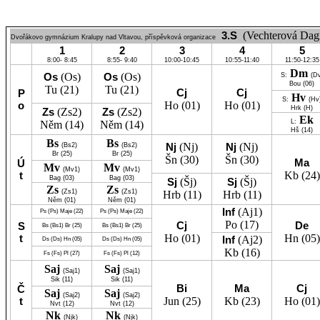
3.S
(Vechterová Dag
Dvořákovo gymnázium Kralupy nad Vltavou, příspěvková organizace
1
2
3
4
5
8:00- 8:45
8:55- 9:40
10:00-10:45
10:55-11:40
11:50-12:35
Dm
Os
(Os)
Os
(Os)
S:
(Dv
Bou
(06)
Tu
(21)
Tu
(21)
Cj
Cj
P
Hv
S:
(Hv
o
Ho
(01)
Ho
(01)
Hrk
(H)
Zs
(Zs2)
Zs
(Zs2)
Ek
L:
Něm
(14)
Něm
(14)
Hš
(14)
Bs
Bs
Nj
(Nj)
Nj
(Nj)
(Bs2)
(Bs2)
Br
(25)
Br
(25)
Šn
(30)
Šn
(30)
Ma
Ú
Mv
Mv
(Mv1)
(Mv1)
t
Kb
(24)
Bag
(03)
Bag
(03)
Sj
(Šj)
Sj
(Šj)
Zs
Zs
(Zs1)
(Zs1)
Hrb
(11)
Hrb
(11)
Něm
(01)
Něm
(01)
Inf
(Aj1)
Ps
(Ps)
Maje
(22)
Ps
(Ps)
Maje
(22)
Po
(17)
Cj
De
S
Bs
(Bs1)
Br
(25)
Bs
(Bs1)
Br
(25)
t
Ho
(01)
Hn
(05)
Inf
(Aj2)
Ds
(Ds)
Hn
(05)
Ds
(Ds)
Hn
(05)
Kb
(16)
Fs
(Fs)
Pl
(27)
Fs
(Fs)
Pl
(12)
Saj
Saj
(Saj1)
(Saj1)
Sik
(11)
Sik
(11)
Bi
Ma
Cj
Č
Saj
Saj
(Saj2)
(Saj2)
t
Jun
(25)
Kb
(23)
Ho
(01)
Nvt
(12)
Nvt
(12)
Nk
Nk
(Njk)
(Njk)