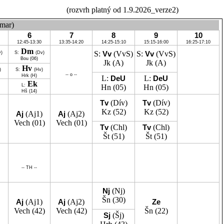
(rozvrh platný od 1.9.2026_verze2)
mar)
6
7
8
9
10
12:45-13:30
13:35-14:20
14:25-15:10
15:15-16:00
16:25-17:10
Dm
S:
Vv
(VvS)
S:
Vv
(VvS)
)
S:
(Dv)
Bou
(06)
Jk
(A)
Jk
(A)
Hv
)
S:
(Hv)
-- o --
Hrk
(H)
L:
DeU
L:
DeU
Ek
L:
Hn
(05)
Hn
(05)
Hš
(14)
Tv
(Dív)
Tv
(Dív)
Kz
(52)
Kz
(52)
Aj
(Aj1)
Aj
(Aj2)
Vech
(01)
Vech
(01)
Tv
(Chl)
Tv
(Chl)
Št
(51)
Št
(51)
-- TH --
Nj
(Nj)
Šn
(30)
Aj
(Aj1)
Aj
(Aj2)
Ze
Vech
(42)
Vech
(42)
Šn
(22)
Sj
(Šj)