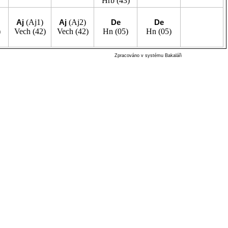
Hrb
(43)
Aj
(Aj1)
Aj
(Aj2)
De
De
)
Vech
(42)
Vech
(42)
Hn
(05)
Hn
(05)
Zpracováno v systému Bakaláři