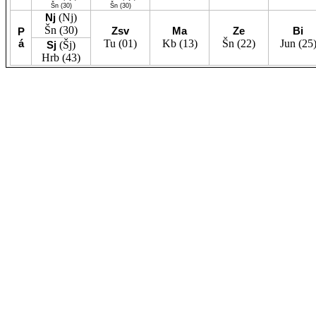
Šn
(30)
Šn
(30)
Nj
(Nj)
Šn
(30)
Zsv
Ma
Ze
Bi
P
á
Tu
(01)
Kb
(13)
Šn
(22)
Jun
(25
Sj
(Šj)
Hrb
(43)