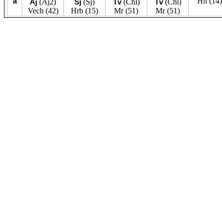
á
Hn
(14)
Aj
(Aj2)
Sj
(Šj)
Tv
(Chl)
Tv
(Chl)
Vech
(42)
Hrb
(15)
Mr
(51)
Mr
(51)