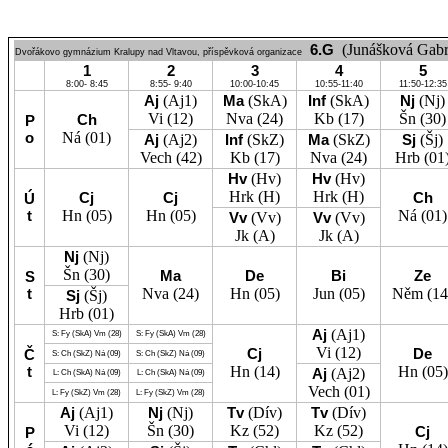
6.G
(Junášková Gabr
Dvořákovo gymnázium Kralupy nad Vltavou, příspěvková organizace
1
2
3
4
5
8:00- 8:45
8:55- 9:40
10:00-10:45
10:55-11:40
11:50-12:35
Aj
(Aj1)
Ma
(SkA)
Inf
(SkA)
Nj
(Nj)
Vi
(12)
Nva
(24)
Kb
(17)
Šn
(30)
Ch
P
o
Ná
(01)
Aj
(Aj2)
Inf
(SkZ)
Ma
(SkZ)
Sj
(Šj)
Vech
(42)
Kb
(17)
Nva
(24)
Hrb
(01
Hv
(Hv)
Hv
(Hv)
Hrk
(H)
Hrk
(H)
Cj
Cj
Ch
Ú
t
Hn
(05)
Hn
(05)
Ná
(01)
Vv
(Vv)
Vv
(Vv)
Jk
(A)
Jk
(A)
Nj
(Nj)
Šn
(30)
Ma
De
Bi
Ze
S
t
Nva
(24)
Hn
(05)
Jun
(05)
Něm
(14
Sj
(Šj)
Hrb
(01)
Aj
(Aj1)
S:
Fy
(SkA)
Vm
(28)
S:
Fy
(SkA)
Vm
(28)
Vi
(12)
Cj
De
Č
S:
Ch
(SkZ)
Ná
(09)
S:
Ch
(SkZ)
Ná
(09)
t
Hn
(14)
Hn
(05)
Aj
(Aj2)
L:
Ch
(SkA)
Ná
(09)
L:
Ch
(SkA)
Ná
(09)
Vech
(01)
L:
Fy
(SkZ)
Vm
(28)
L:
Fy
(SkZ)
Vm
(28)
Aj
(Aj1)
Nj
(Nj)
Tv
(Dív)
Tv
(Dív)
Vi
(12)
Šn
(30)
Kz
(52)
Kz
(52)
Cj
P