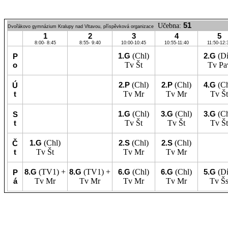
51
Učebna:
Dvořákovo gymnázium Kralupy nad Vltavou, příspěvková organizace
1
2
3
4
5
8:00- 8:45
8:55- 9:40
10:00-10:45
10:55-11:40
11:50-12:
1.G
(Chl)
2.G
(Dí
P
o
Tv
Št
Tv
Pa
2.P
(Chl)
2.P
(Chl)
4.G
(Ch
Ú
t
Tv
Mr
Tv
Mr
Tv
Št
1.G
(Chl)
3.G
(Chl)
3.G
(Ch
S
t
Tv
Št
Tv
Št
Tv
Št
1.G
(Chl)
2.S
(Chl)
2.S
(Chl)
Č
t
Tv
Št
Tv
Mr
Tv
Mr
8.G
(TV1) +
8.G
(TV1) +
6.G
(Chl)
6.G
(Chl)
5.G
(Dí
P
á
Tv
Mr
Tv
Mr
Tv
Mr
Tv
Mr
Tv
Š