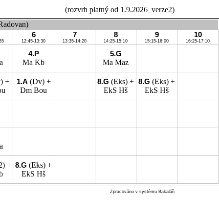
(rozvrh platný od 1.9.2026_verze2)
 Radovan)
6
7
8
9
10
35
12:45-13:30
13:35-14:20
14:25-15:10
15:15-16:00
16:25-17:10
4.P
5.G
a
Ma
Kb
Ma
Maz
) +
1.A
(Dv) +
8.G
(Eks) +
8.G
(Eks) +
ou
Dm
Bou
EkS
Hš
EkS
Hš
a
2) +
8.G
(Eks) +
b
EkS
Hš
Zpracováno v systému Bakaláři