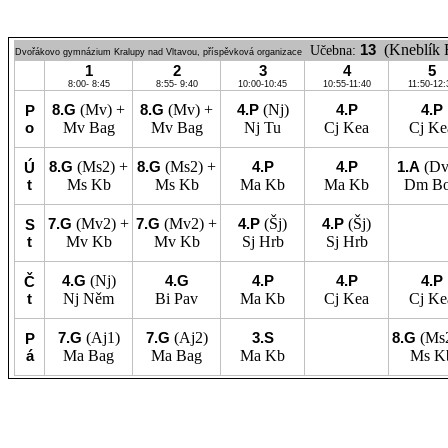
13
(Kneblík
Učebna:
Dvořákovo gymnázium Kralupy nad Vltavou, příspěvková organizace
1
2
3
4
5
8:00- 8:45
8:55- 9:40
10:00-10:45
10:55-11:40
11:50-12:
8.G
(Mv) +
8.G
(Mv) +
4.P
(Nj)
4.P
4.P
P
o
Mv
Bag
Mv
Bag
Nj
Tu
Cj
Kea
Cj
Ke
8.G
(Ms2) +
8.G
(Ms2) +
4.P
4.P
1.A
(Dv
Ú
t
Ms
Kb
Ms
Kb
Ma
Kb
Ma
Kb
Dm
B
7.G
(Mv2) +
7.G
(Mv2) +
4.P
(Šj)
4.P
(Šj)
S
t
Mv
Kb
Mv
Kb
Sj
Hrb
Sj
Hrb
4.G
(Nj)
4.G
4.P
4.P
4.P
Č
t
Nj
Něm
Bi
Pav
Ma
Kb
Cj
Kea
Cj
Ke
7.G
(Aj1)
7.G
(Aj2)
3.S
8.G
(Ms
P
á
Ma
Bag
Ma
Bag
Ma
Kb
Ms
K