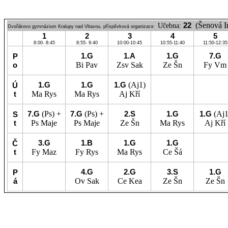
22
(Šenová I
Učebna:
Dvořákovo gymnázium Kralupy nad Vltavou, příspěvková organizace
1
2
3
4
5
8:00- 8:45
8:55- 9:40
10:00-10:45
10:55-11:40
11:50-12:35
1.G
1.A
1.G
7.G
P
o
Bi
Pav
Zsv
Sak
Ze
Šn
Fy
Vm
1.G
1.G
1.G
(Aj1)
Ú
t
Ma
Rys
Ma
Rys
Aj
Kří
7.G
(Ps) +
7.G
(Ps) +
2.S
1.G
1.G
(Aj1
S
t
Ps
Maje
Ps
Maje
Ze
Šn
Ma
Rys
Aj
Kří
3.G
1.B
1.G
1.G
Č
t
Fy
Maz
Fy
Rys
Ma
Rys
Ce
Šá
4.G
2.G
3.S
1.G
P
á
Ov
Sak
Ce
Kea
Ze
Šn
Ze
Šn