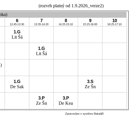
(rozvrh platný od 1.9.2026_verze2)
nka)
6
7
8
9
10
12:45-13:30
13:35-14:20
14:25-15:10
15:15-16:00
16:25-17:10
1.G
Lit
Šá
1.G
Lit
Šá
)
1.G
3.S
De
Sak
Ze
Šn
3.P
3.P
Ze
Šn
De
Kea
Zpracováno v systému Bakaláři