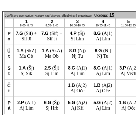
15
Učebna:
Dvořákovo gymnázium Kralupy nad Vltavou, příspěvková organizace
1
2
3
4
5
8:00- 8:45
8:55- 9:40
10:00-10:45
10:55-11:40
11:50-12:35
7.G
(Sif) +
7.G
(Sif) +
4.P
(Šj)
8.G
(Aj1)
P
o
Sif
Jí
Sif
Jí
Sj
Lim
Aj
Lim
1.A
(SkZ)
1.A
(SkA)
8.G
(Nj)
8.G
(Nj)
Ú
t
Ma
Ob
Ma
Ob
Nj
Tu
Nj
Tu
1.A
(Šj)
2.S
(Šj)
8.G
(Aj1)
8.G
(Aj1)
3.P
(Aj2
S
t
Sj
Sik
Sj
Lim
Aj
Lim
Aj
Lim
Aj
Vec
1.B
(Aj2)
1.B
(Aj2)
Č
t
Aj
Oče
Aj
Oče
2.P
(Aj1)
6.G
(Šj)
5.G
(Aj2)
5.G
(Aj2)
1.B
(Aj2
P
á
Aj
Lim
Sj
Hrb
Aj
Kří
Aj
Lim
Aj
Oče