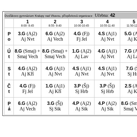
42
Učebna:
Dvořákovo gymnázium Kralupy nad Vltavou, příspěvková organizace
1
2
3
4
5
8:00- 8:45
8:55- 9:40
10:00-10:45
10:55-11:40
11:50-1
3.G
(Aj2)
6.G
(Aj2)
4.G
(Fj)
4.S
(Aj1)
5.G
(
P
o
Aj
Nvt
Aj
Vech
Fj
Jel
Aj
Nvt
Aj
K
8.G
(Smaj) +
8.G
(Smaj) +
1.G
(Aj2)
4.G
(Aj1)
7.G
(
Ú
t
Smaj
Vech
Smaj
Vech
Aj
Lav
Aj
Nvt
Aj
L
4.G
(Aj2)
4.G
(Aj1)
4.S
(Aj1)
4.S
(Aj1)
7.G
(
S
t
Aj
Kří
Aj
Nvt
Aj
Nvt
Aj
Nvt
Sj
H
4.G
(Fj)
1.G
(Aj1)
3.P
(Šj)
3.P
(Šj)
2.S
(A
Č
t
Fj
Jel
Aj
Kří
Sj
Hrb
Sj
Hrb
Aj
K
6.G
(Aj2)
3.G
(Šj)
4.P
(Aj2)
4.P
(Aj2)
8.G
(Sm
P
á
Aj
Vech
Sj
Sik
Aj
Sik
Aj
Sik
Smaj
V