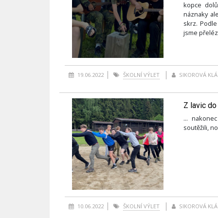
kopce dolů
náznaky ale
skrz. Podle
jsme přelézt
19.06.2022
ŠKOLNÍ VÝLET
SIKOROVÁ KLÁ
Z lavic do
... nakone
soutěžili, no
10.06.2022
ŠKOLNÍ VÝLET
SIKOROVÁ KLÁ