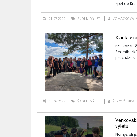
zpět do Kral
01.07.2022
ŠKOLNÍ VÝLET
VOMÁČKOVÁ J
Kvinta v r
Ke konci č
Sedmihorká
procházek, 
25.06.2022
ŠKOLNÍ VÝLET
ŠENOVÁ INKA
Venkovská
výletu
Nemysleli js