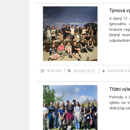
Týmová výz
V úterý 17. 
týmového d
hranice rep
klidně moh
odpolednímu
18.06.2025
ŠKOLNÍ VÝLET
SIKOROVÁ KLÁ
Třídní výle
Pohoda v L
výletu na V
dobrý tip se