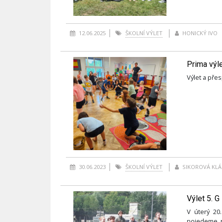
12.06.2025
ŠKOLNÍ VÝLET
HONICKÝ IVO
Prima výl
Výlet a pře
30.06.2023
ŠKOLNÍ VÝLET
SIKOROVÁ KLÁ
Výlet 5. G 
V úterý 20
pojedeme na