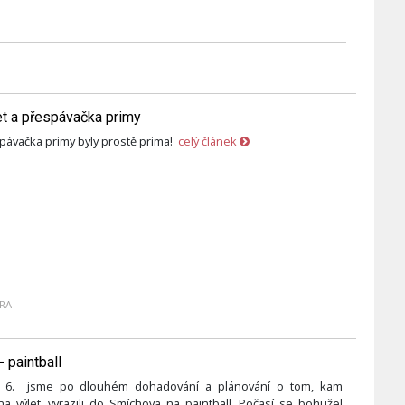
et a přespávačka primy
spávačka primy byly prostě prima!
celý článek
RA
- paintball
. 6. jsme po dlouhém dohadování a plánování o tom, kam
 výlet, vyrazili do Smíchova na paintball. Počasí se bohužel