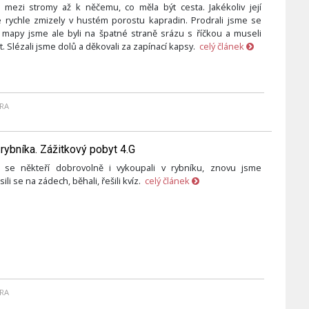
 mezi stromy až k něčemu, co měla být cesta. Jakékoliv její
 rychle zmizely v hustém porostu kapradin. Prodrali jsme se
 mapy jsme ale byli na špatné straně srázu s říčkou a museli
. Slézali jsme dolů a děkovali za zapínací kapsy.
celý článek
RA
 rybníka. Zážitkový pobyt 4.G
c se někteří dobrovolně i vykoupali v rybníku, znovu jsme
sili se na zádech, běhali, řešili kvíz.
celý článek
RA