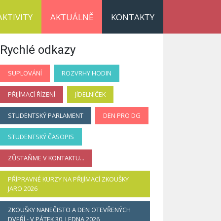
AKTIVITY
AKTUÁLNĚ
KONTAKTY
Rychlé odkazy
SUPLOVÁNÍ
ROZVRHY HODIN
PŘIJÍMACÍ ŘÍZENÍ
JÍDELNÍČEK
STUDENTSKÝ PARLAMENT
DEN PRO DG
STUDENTSKÝ ČASOPIS
ZŮSTAŇME V KONTAKTU...
PŘÍPRAVNÉ KURZY NA PŘIJÍMACÍ ZKOUŠKY
JARO 2026
ZKOUŠKY NANEČISTO A DEN OTEVŘENÝCH
DVEŘÍ - V PÁTEK 30. LEDNA 2026