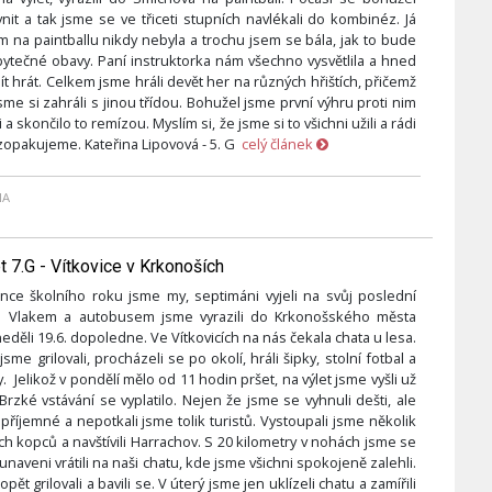
vnit a tak jsme se ve třiceti stupních navlékali do kombinéz. Já
 na paintballu nikdy nebyla a trochu jsem se bála, jak to bude
bytečné obavy. Paní instruktorka nám všechno vysvětlila a hned
ít hrát. Celkem jsme hráli devět her na různých hřištích, přičemž
sme si zahráli s jinou třídou. Bohužel jsme první výhru proti nim
a skončilo to remízou. Myslím si, že jsme si to všichni užili a rádi
 zopakujeme. Kateřina Lipovová - 5. G
celý článek
NA
et 7.G - Vítkovice v Krkonoších
nce školního roku jsme my, septimáni vyjeli na svůj poslední
et. Vlakem a autobusem jsme vyrazili do Krkonošského města
neděli 19.6. dopoledne. Ve Vítkovicích na nás čekala chata u lesa.
jsme grilovali, procházeli se po okolí, hráli šipky, stolní fotbal a
 Jelikož v pondělí mělo od 11 hodin pršet, na výlet jsme vyšli už
 Brzké vstávání se vyplatilo. Nejen že jsme se vyhnuli dešti, ale
 příjemné a nepotkali jsme tolik turistů. Vystoupali jsme několik
h kopců a navštívili Harrachov. S 20 kilometry v nohách jsme se
naveni vrátili na naši chatu, kde jsme všichni spokojeně zalehli.
pět grilovali a bavili se. V úterý jsme jen uklízeli chatu a zamířili