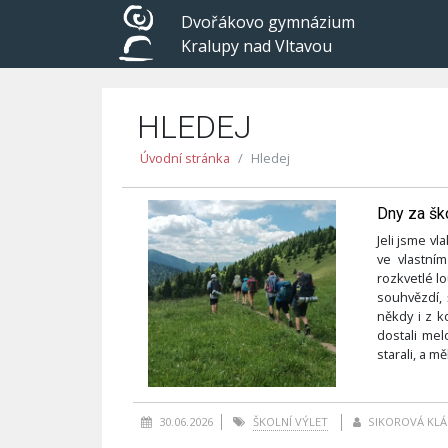
Dvořákovo gymnázium
Kralupy nad Vltavou
HLEDEJ
Úvodní stránka
Hledej
Dny za šk
Jeli jsme vl
ve vlastním
rozkvetlé l
souhvězdí,
někdy i z ko
dostali me
starali, a mě
30.06.2026
ŠKOLNÍ VÝLET
SIKOROVÁ KLÁ