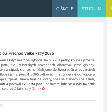
O ŠKOLE
STUDIUM
olou: Přechod Velké Fatry 2026
akem a když nás z něj vyhodili, tak šli i kus pěšky, koupali jsme se
 potu, ale i v horských pramenech, obdivovali jsme výhledy,
ouky a západy slunce, nahlédli jsme do života bačů a rozeznávali
 šlapali jsme přes 4 x 300 výškových metrů denně do kopce a
pce, zpívali jsme a hráli na kytary, spali ve stanech i na salaši,
loun a pochvalu v Chata pod Borišovom, kde se o nás báječně
li se prostě fajn.
celý článek
RA