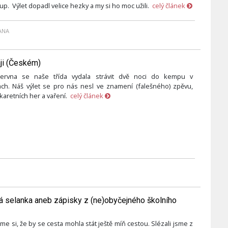
up. Výlet dopadl velice hezky a my si ho moc užili.
celý článek
ANA
áji (Českém)
ervna se naše třída vydala strávit dvě noci do kempu v
ch. Náš výlet se pro nás nesl ve znamení (falešného) zpěvu,
karetních her a vaření.
celý článek
 selanka aneb zápisky z (ne)obyčejného školního
me si, že by se cesta mohla stát ještě míň cestou. Slézali jsme z