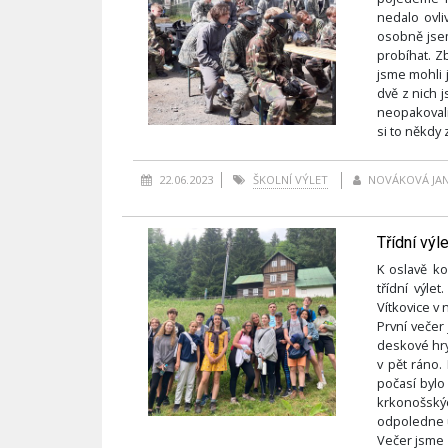
nedalo ovli
osobně jsem
probíhat. Z
jsme mohli j
dvě z nich j
neopakovali 
si to někdy
22.06.2023
ŠKOLNÍ VÝLET
NOVÁKOVÁ JA
Třídní výl
K oslavě ko
třídní výl
Vítkovice v 
První večer 
deskové hry.
v pět ráno.
počasí bylo
krkonošskýc
odpoledne u
Večer jsme o