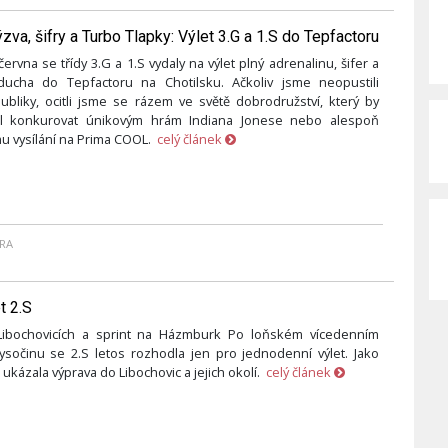
va, šifry a Turbo Tlapky: Výlet 3.G a 1.S do Tepfactoru
června se třídy 3.G a 1.S vydaly na výlet plný adrenalinu, šifer a
ucha do Tepfactoru na Chotilsku. Ačkoliv jsme neopustili
ubliky, ocitli jsme se rázem ve světě dobrodružství, který by
l konkurovat únikovým hrám Indiana Jonese nebo alespoň
 vysílání na Prima COOL.
celý článek
RA
t 2.S
ibochovicích a sprint na Házmburk Po loňském vícedenním
ysočinu se 2.S letos rozhodla jen pro jednodenní výlet. Jako
 ukázala výprava do Libochovic a jejich okolí.
celý článek