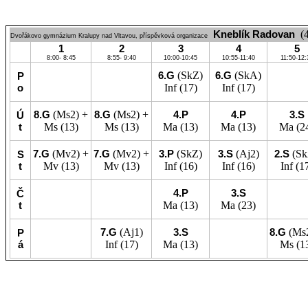
Kneblík Radovan
(
Dvořákovo gymnázium Kralupy nad Vltavou, příspěvková organizace
1
2
3
4
5
8:00- 8:45
8:55- 9:40
10:00-10:45
10:55-11:40
11:50-12:
6.G
(SkZ)
6.G
(SkA)
P
o
Inf
(17)
Inf
(17)
8.G
(Ms2) +
8.G
(Ms2) +
4.P
4.P
3.S
Ú
t
Ms
(13)
Ms
(13)
Ma
(13)
Ma
(13)
Ma
(2
7.G
(Mv2) +
7.G
(Mv2) +
3.P
(SkZ)
3.S
(Aj2)
2.S
(S
S
t
Mv
(13)
Mv
(13)
Inf
(16)
Inf
(16)
Inf
(17
4.P
3.S
Č
t
Ma
(13)
Ma
(23)
7.G
(Aj1)
3.S
8.G
(Ms
P
á
Inf
(17)
Ma
(13)
Ms
(1