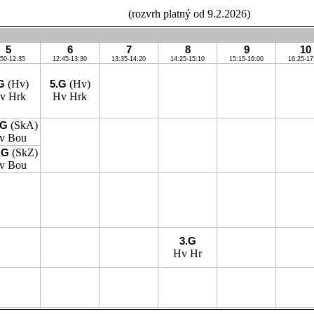
(rozvrh platný od 9.2.2026)
5
6
7
8
9
10
:50-12:35
12:45-13:30
13:35-14:20
14:25-15:10
15:15-16:00
16:25-17
.G
(Hv)
5.G
(Hv)
v
Hrk
Hv
Hrk
.G
(SkA)
v
Bou
.G
(SkZ)
v
Bou
3.G
Hv
Hr