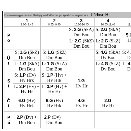
H
Učebna:
Dvořákovo gymnázium Kralupy nad Vltavou, příspěvková organizace
1
2
3
4
8:00- 8:45
8:55- 9:40
10:00-10:45
10:55-11:40
11
S:
2.G
(SkA)
S:
2.G
(SkA)
Dm
Bou
Dm
Bou
5
P
o
H
L:
2.G
(SkZ)
L:
2.G
(SkZ)
Dm
Bou
Dm
Bou
S:
1.G
(SkZ)
S:
1.G
(SkZ)
S:
4.G
(SkA)
S:
4
Dm
Bou
Dm
Bou
Dv
Bou
D
Ú
t
L:
1.G
(SkA)
L:
1.G
(SkA)
L:
4.G
(SkZ)
L:
4
Dm
Bou
Dm
Bou
Dv
Bou
D
S:
1.P
(Hv) +
S:
1.P
(Hv) +
Hv
Hrk
Hv
Hrk
1.G
S
t
Hv
Hr
L:
3.P
(Hv) +
L:
3.P
(Hv) +
Hv
Hr
Hv
Hr
6.G
(Hv)
6.G
(Hv)
4.G
2.G
Č
t
Hv
Hrk
Hv
Hrk
Hv
Hr
Hv
Hr
2.P
(Dv) +
2.P
(Dv) +
P
á
Dm
Bou
Dm
Bou